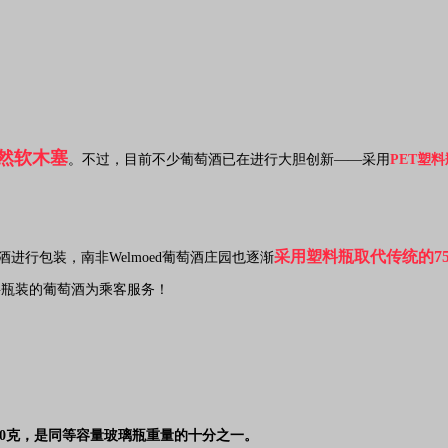
天然软木塞
。不过，目前不少葡萄酒已在进行大胆创新——采用
PET塑
采用塑料瓶取代传统的7
葡萄酒进行包装，南非Welmoed葡萄酒庄园也逐渐
料瓶装的葡萄酒为乘客服务！
重50克，是同等容量玻璃瓶重量的十分之一。