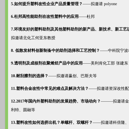
5.如何提升塑料改性企业产品质量管理？
——拟邀请 polyone
6.杜邦高性能助剂在改性塑料中的应用
——杜邦
7.环境友好的塑料助剂及其他塑料助剂的新产品、新技术、新工艺
拟邀请北化工何亚东教授
8. 低散发材料创新制备中的助剂选择和工艺控制？
——中科院宁波
9.
透明剂及成核剂在聚烯烃产品中的应用
——美利肯化工部 张建东
10.耐刮擦剂的选择？
——拟邀请赢创、巴斯夫等
11.塑料合金改性中常见的难点及解决方法？
——拟邀请资深改性配
12.2017年国内外塑料助剂的发展趋势、市场动向？
———拟邀请金
利特、圆融等
13.塑料改性如何选挤出机？单螺杆、双螺杆？
——拟邀请科倍隆、