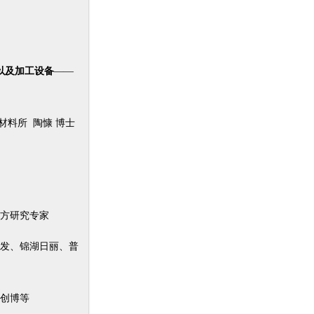
以及加工设备
——
材料所 陶慷 博士
方研究专家
发、锦湖日丽、普
创博等