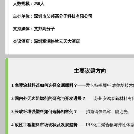
人数规模：250人
主办单位：深圳市艾邦高分子科技有限公司
支持媒体：艾邦高分子
会议酒店：深圳观澜格兰云天大酒店
主要议题方向
1.免喷涂材料该如何选择金属颜料？
——爱卡特殊颜料 袁德培技术
2.国内外无卤阻燃剂的研究与开发进展？
——苏州安鸿泰新材料有
3.长玻纤增强塑料如何选择相容剂？
——拟邀请佳易容、能之光、
4.改性工程塑料市场现状及发展趋势
——IHS化工聚合物与弹性体副