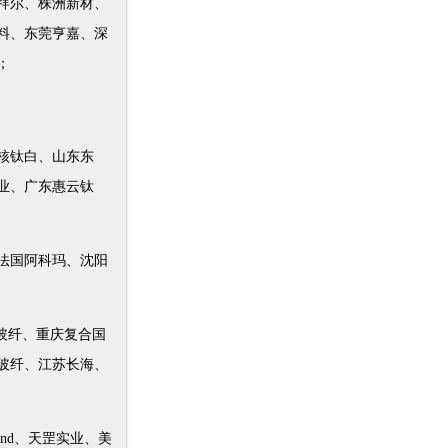
拜尔、株洲新材、
料、东莞亨嘉、深
；
核钛白、山东东
业、广东惠云钛
法国阿科玛、沈阳
玻纤、重庆复合国
玻纤、江苏长海、
Bond、天罡实业、美