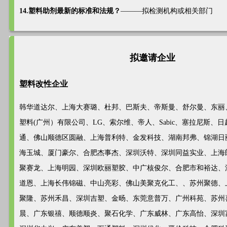
14.塑料助剂最新的标准和法规？
———拟检测机构或相关部门
拟邀请企业
塑料改性企业
韩华道达尔、上海大赛璐、杜邦、巴斯夫、帝斯曼、舒尔曼、东丽
塑料(广州）有限公司、LG、索尔维、帝人、Sabic、塞拉尼斯、日
通、佛山顺德区圆融、上海普利特、金发科技、湖南邦弗、锦湖日
海玉城、厦门豪尔、合肥杰事杰、深圳沃特、深圳同益实业、上海
聚赛龙、上海明园、深圳欧丽塑胶、中广核俊尔、合肥市和裕达、
道恩、上海长伟锦磁、中山亮彩、佛山美聚克化工、、苏州聚德、
聚隆、苏州禾昌、深圳吉塑、金旸、东莞意普万、广州科苑、苏州
晨、广东银禧、顺德顺炎、聚石化学、广东威林、广东高怡、深圳