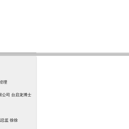
经理
限公司 台启龙博士
总监 徐徐