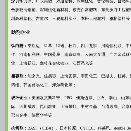
深圳华力兴、广东美塑、万通塑料、深圳优化、晋伦科技、合肥科
合肥乾润钢塑、深圳优化新材料、东莞百富塑料、东莞沃府工程塑
圳高科塑化、吉道尔、三易塑料实业、本松工程塑料、雅柏塑料等
助剂企业
钛白粉：
亨斯迈、科幕、特诺、杜邦、四川龙蟒、河南佰利联、中
佳、河南佰利联、中国蓝星、南京钛白、云南大互通、广西金茂钛
业、上海跃江、攀枝花金钛钛业、江西添光等；
相容剂：
能之光、佳易容、上海圆原、宇田化工、巴斯夫、杜邦、
四维、韩国路易化工、海尔科化等；
玻纤企业：
美国欧文斯科宁、PPG、佳斯迈威、巨石、泰山、山东
际、四川威玻、昆山群亚、上海耀虹、中材金晶、台湾必成、台嘉
邢台金牛、陕西华特等；
抗氧剂：
BASF（CIBA）、日本松原、CYTEC、科莱恩、double 