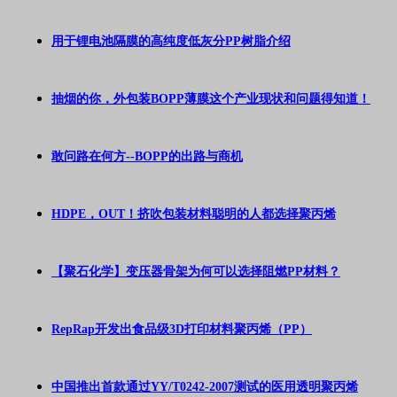
用于锂电池隔膜的高纯度低灰分PP树脂介绍
抽烟的你，外包装BOPP薄膜这个产业现状和问题得知道！
敢问路在何方--BOPP的出路与商机
HDPE，OUT！挤吹包装材料聪明的人都选择聚丙烯
【聚石化学】变压器骨架为何可以选择阻燃PP材料？
RepRap开发出食品级3D打印材料聚丙烯（PP）
中国推出首款通过YY/T0242-2007测试的医用透明聚丙烯