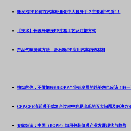
微发泡PP如何在汽车轻量化中大显身手？主要看“气质”！
【技术】长玻纤增强PP注塑工艺及注塑方式
产品气味测试方法—滑石粉/PP应用汽车内饰材料
抽烟的你，不做烟膜但BOPP产业链发展的趋势您也应该了解一
CPP,CPE流延膜干式复合过程中容易出现的五大问题及解决办
专家细谈：中国（BOPP）烟用包装薄膜产业发展现状与趋势