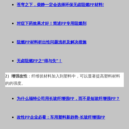
苍穹之下，柴静一定会选择环保无卤阻燃PP材料!
对症下药效果才好！简述PP专用阻燃剂
阻燃PP材料析出性问题浅析及解决措施
无卤阻燃PP之“得与失”！
2）增强改性
：纤维状材料加入到塑料中，可以显著提高塑料材料
的的强度。
为什么福特公司用长玻纤增强PP，而不是短玻纤增强PP？
改性PP企业必看：车用塑料新趋势-长玻纤增强PP