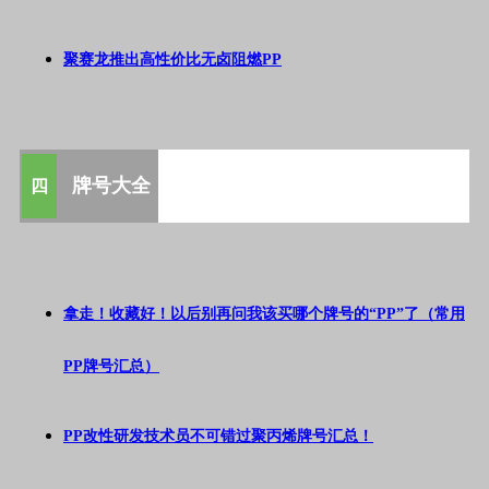
聚赛龙推出高性价比无卤阻燃PP
牌号大全
四
拿走！收藏好！以后别再问我该买哪个牌号的“PP”了（常用
PP牌号汇总）
PP改性研发技术员不可错过聚丙烯牌号汇总！