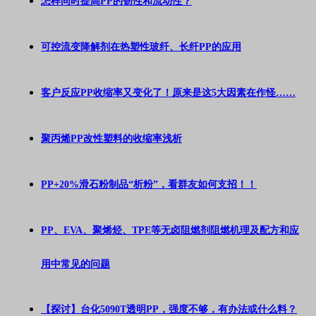
怎样同时提高PP的韧性和流动性？
可控流变降解剂在热塑性玻纤、长纤PP的应用
客户反应PP收缩率又变化了！原来是这5大因素在作怪……
聚丙烯PP改性塑料的收缩率浅析
PP+20%滑石粉制品“析粉”，看群友如何支招！！
PP、EVA、聚烯烃、TPE等无卤阻燃剂阻燃机理及配方和应
用中常见的问题
【探讨】台化5090T透明PP，强度不够，有办法或什么料？