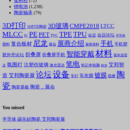
金刚石
(72)
锂电池
(1,238)
陶瓷轴承
(79)
3D打印
3D玻璃
CMPE2018
LTCC
3D打印陶瓷
MLCC
PE
TPE
TPU
PET
会议论坛
会议
PVC
PC
半导体
尼龙
展商介绍
手机
复合板材
手机塑
塑料
展会
展商资料
材料
智能穿戴
折叠屏
折叠屏手机
胶外壳论坛
毫米波雷
笔电
氛围灯
艾邦智
注塑仿玻璃
笔记本电脑
激光雷达
达
粉末
设备
陶
论坛
镀膜
造
艾邦陶瓷展
车衣膜
车灯
阻燃
瓷
陶瓷，展会
陶瓷基板
You missed
半导体
碳化硅陶瓷
艾邦陶瓷展