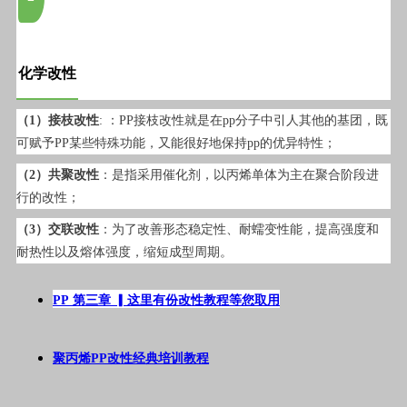
化学改性
（1）接枝改性
: ：PP接枝改性就是在pp分子中引人其他的基团，既
可赋予PP某些特殊功能，又能很好地保持pp的优异特性；
（2）共聚改性
：是指采用催化剂，以丙烯单体为主在聚合阶段进
行的改性；
（3）交联改性
：为了改善形态稳定性、耐蠕变性能，提高强度和
耐热性以及熔体强度，缩短成型周期。
PP 第三章 ▎这里有份改性教程等您取用
聚丙烯PP改性经典培训教程