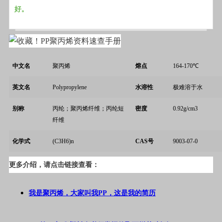
好。
中文名
聚丙烯
熔点
164-170
℃
英文名
Polypropylene
水溶性
极难溶于水
别称
丙纶；聚丙烯纤维；丙纶短
密度
0.92g/cm3
纤维
化学式
(C3H6)n
CAS
号
9003-07-0
更多介绍，请点击链接查看：
我是聚丙烯，大家叫我PP，这是我的简历