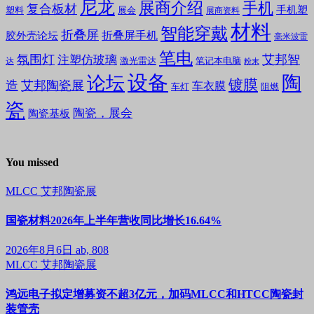
尼龙
展商介绍
手机
复合板材
手机塑
塑料
展会
展商资料
材料
智能穿戴
折叠屏
折叠屏手机
胶外壳论坛
毫米波雷
笔电
氛围灯
艾邦智
注塑仿玻璃
笔记本电脑
激光雷达
达
粉末
设备
陶
论坛
镀膜
造
艾邦陶瓷展
车衣膜
车灯
阻燃
瓷
陶瓷，展会
陶瓷基板
You missed
MLCC
艾邦陶瓷展
国瓷材料2026年上半年营收同比增长16.64%
2026年8月6日
ab, 808
MLCC
艾邦陶瓷展
鸿远电子拟定增募资不超3亿元，加码MLCC和HTCC陶瓷封
装管壳