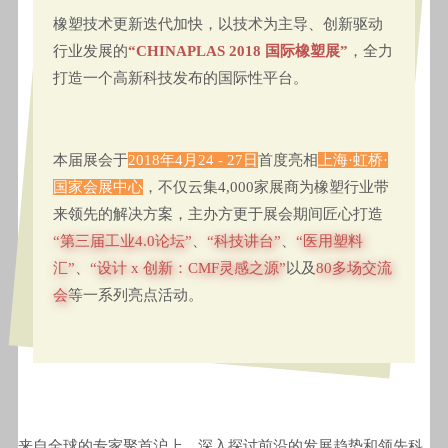
橡塑技术更新迭代加快，以技术为主导、创新驱动
行业发展的
“CHINAPLAS 2018 国际橡塑展”
，全力
打造一个高新科技发布的国际性平台。
本届展会于
2018年
4月24 - 27日
首度亮相
上海·虹桥·
国家会展中心
，不仅云集4,000家展商为橡塑行业带
来领先的解决方案，主办方更于展会期间匠心打造
“第三届工业4.0论坛”
、
“科技讲台”
、
“医用塑料
汇”
、
“设计 x 创新：CMF灵感之源”
以及
80多场交流
会
等一系列亮点活动。
来自全球的专家聚首沪上，深入探讨前沿的发展趋势和领先科