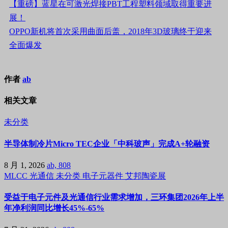
【重磅】蓝星在可激光焊接PBT工程塑料领域取得重要进
展！
OPPO新机将首次采用曲面后盖，2018年3D玻璃终于迎来
全面爆发
作者
ab
相关文章
未分类
半导体制冷片Micro TEC企业「中科玻声」完成A+轮融资
8 月 1, 2026
ab, 808
MLCC
光通信
未分类
电子元器件
艾邦陶瓷展
受益于电子元件及光通信行业需求增加，三环集团2026年上半
年净利润同比增长45%-65%