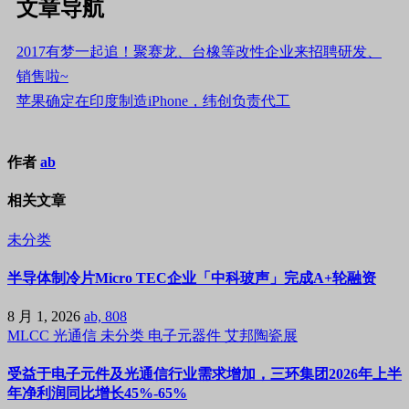
文章导航
2017有梦一起追！聚赛龙、台橡等改性企业来招聘研发、
销售啦~
苹果确定在印度制造iPhone，纬创负责代工
作者
ab
相关文章
未分类
半导体制冷片Micro TEC企业「中科玻声」完成A+轮融资
8 月 1, 2026
ab, 808
MLCC
光通信
未分类
电子元器件
艾邦陶瓷展
受益于电子元件及光通信行业需求增加，三环集团2026年上半
年净利润同比增长45%-65%