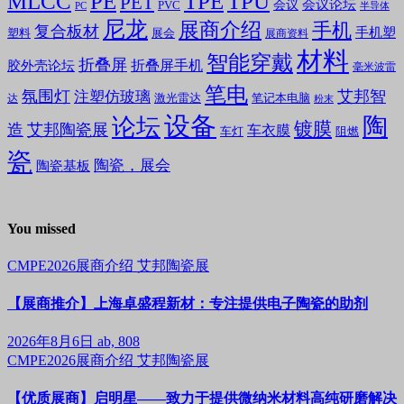
MLCC
PE
TPE
TPU
PET
会议论坛
会议
PVC
PC
半导体
尼龙
展商介绍
手机
复合板材
手机塑
塑料
展会
展商资料
材料
智能穿戴
折叠屏
折叠屏手机
胶外壳论坛
毫米波雷
笔电
氛围灯
艾邦智
注塑仿玻璃
笔记本电脑
激光雷达
达
粉末
设备
陶
论坛
镀膜
造
艾邦陶瓷展
车衣膜
车灯
阻燃
瓷
陶瓷，展会
陶瓷基板
You missed
CMPE2026展商介绍
艾邦陶瓷展
【展商推介】上海卓盛程新材：专注提供电子陶瓷的助剂
2026年8月6日
ab, 808
CMPE2026展商介绍
艾邦陶瓷展
【优质展商】启明星——致力于提供微纳米材料高纯研磨解决