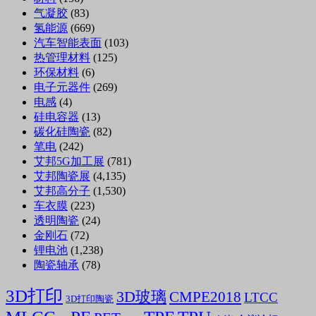
气凝胶
(83)
氢能源
(669)
汽车智能表面
(103)
热管理材料
(125)
环保材料
(6)
电子元器件
(269)
电感
(4)
硅电容器
(13)
碳化硅陶瓷
(82)
笔电
(242)
艾邦5G加工展
(781)
艾邦陶瓷展
(4,135)
艾邦高分子
(1,530)
车衣膜
(223)
透明陶瓷
(24)
金刚石
(72)
锂电池
(1,238)
陶瓷轴承
(78)
3D打印
3D玻璃
CMPE2018
LTCC
3D打印陶瓷