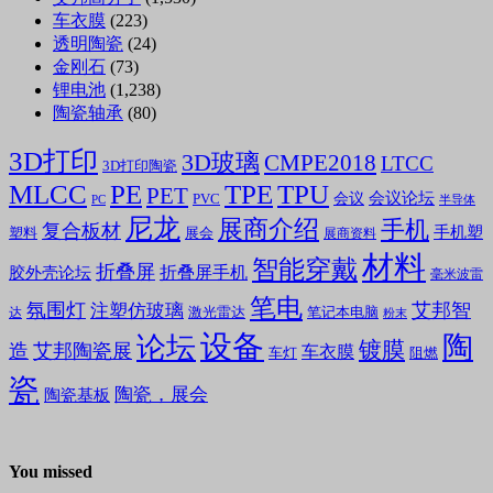
车衣膜
(223)
透明陶瓷
(24)
金刚石
(73)
锂电池
(1,238)
陶瓷轴承
(80)
3D打印
3D玻璃
CMPE2018
LTCC
3D打印陶瓷
MLCC
PE
TPE
TPU
PET
会议论坛
会议
PVC
PC
半导体
尼龙
展商介绍
手机
复合板材
手机塑
塑料
展会
展商资料
材料
智能穿戴
折叠屏
折叠屏手机
胶外壳论坛
毫米波雷
笔电
氛围灯
艾邦智
注塑仿玻璃
笔记本电脑
激光雷达
达
粉末
设备
陶
论坛
镀膜
造
艾邦陶瓷展
车衣膜
车灯
阻燃
瓷
陶瓷，展会
陶瓷基板
You missed