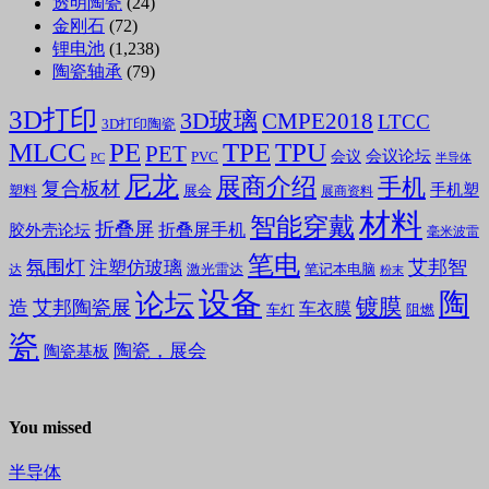
透明陶瓷
(24)
金刚石
(72)
锂电池
(1,238)
陶瓷轴承
(79)
3D打印
3D玻璃
CMPE2018
LTCC
3D打印陶瓷
MLCC
PE
TPE
TPU
PET
会议论坛
会议
PVC
PC
半导体
尼龙
展商介绍
手机
复合板材
手机塑
塑料
展会
展商资料
材料
智能穿戴
折叠屏
折叠屏手机
胶外壳论坛
毫米波雷
笔电
氛围灯
艾邦智
注塑仿玻璃
笔记本电脑
激光雷达
达
粉末
设备
陶
论坛
镀膜
造
艾邦陶瓷展
车衣膜
车灯
阻燃
瓷
陶瓷，展会
陶瓷基板
You missed
半导体