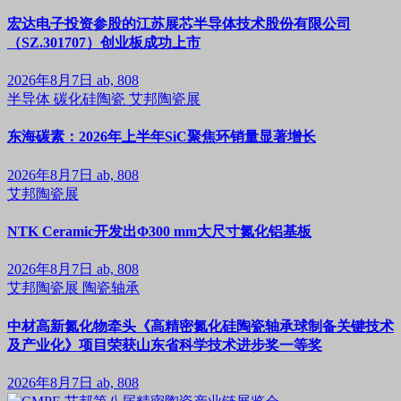
宏达电子投资参股的江苏展芯半导体技术股份有限公司
（SZ.301707）创业板成功上市
2026年8月7日
ab, 808
半导体
碳化硅陶瓷
艾邦陶瓷展
东海碳素：2026年上半年SiC聚焦环销量显著增长
2026年8月7日
ab, 808
艾邦陶瓷展
NTK Ceramic开发出Φ300 mm大尺寸氮化铝基板
2026年8月7日
ab, 808
艾邦陶瓷展
陶瓷轴承
中材高新氮化物牵头《高精密氮化硅陶瓷轴承球制备关键技术
及产业化》项目荣获山东省科学技术进步奖一等奖
2026年8月7日
ab, 808