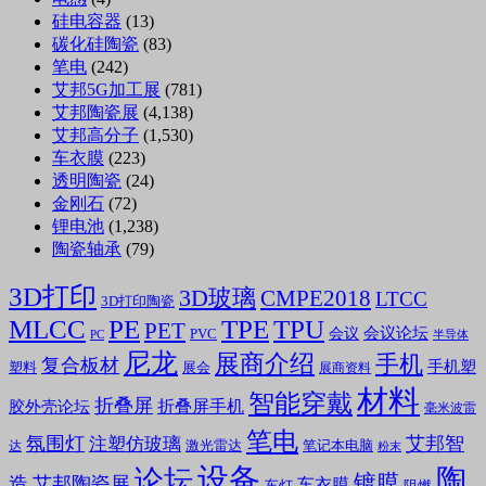
硅电容器
(13)
碳化硅陶瓷
(83)
笔电
(242)
艾邦5G加工展
(781)
艾邦陶瓷展
(4,138)
艾邦高分子
(1,530)
车衣膜
(223)
透明陶瓷
(24)
金刚石
(72)
锂电池
(1,238)
陶瓷轴承
(79)
3D打印
3D玻璃
CMPE2018
LTCC
3D打印陶瓷
MLCC
PE
TPE
TPU
PET
会议论坛
会议
PVC
PC
半导体
尼龙
展商介绍
手机
复合板材
手机塑
塑料
展会
展商资料
材料
智能穿戴
折叠屏
折叠屏手机
胶外壳论坛
毫米波雷
笔电
氛围灯
艾邦智
注塑仿玻璃
笔记本电脑
激光雷达
达
粉末
设备
陶
论坛
镀膜
造
艾邦陶瓷展
车衣膜
车灯
阻燃