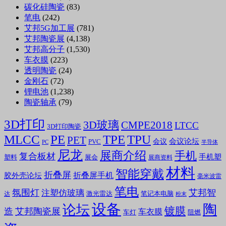
碳化硅陶瓷
(83)
笔电
(242)
艾邦5G加工展
(781)
艾邦陶瓷展
(4,138)
艾邦高分子
(1,530)
车衣膜
(223)
透明陶瓷
(24)
金刚石
(72)
锂电池
(1,238)
陶瓷轴承
(79)
3D打印
3D玻璃
CMPE2018
LTCC
3D打印陶瓷
MLCC
PE
TPE
TPU
PET
会议论坛
会议
PVC
PC
半导体
尼龙
展商介绍
手机
复合板材
手机塑
塑料
展会
展商资料
材料
智能穿戴
折叠屏
折叠屏手机
胶外壳论坛
毫米波雷
笔电
氛围灯
艾邦智
注塑仿玻璃
笔记本电脑
激光雷达
达
粉末
设备
陶
论坛
镀膜
造
艾邦陶瓷展
车衣膜
车灯
阻燃