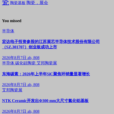
瓷
陶瓷，展会
陶瓷基板
You missed
半导体
宏达电子投资参股的江苏展芯半导体技术股份有限公司
（SZ.301707）创业板成功上市
2026年8月7日
ab, 808
半导体
碳化硅陶瓷
艾邦陶瓷展
东海碳素：2026年上半年SiC聚焦环销量显著增长
2026年8月7日
ab, 808
艾邦陶瓷展
NTK Ceramic开发出Φ300 mm大尺寸氮化铝基板
2026年8月7日
ab, 808