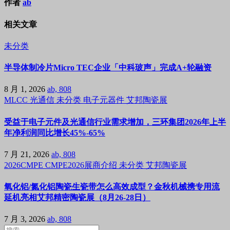
作者
ab
相关文章
未分类
半导体制冷片Micro TEC企业「中科玻声」完成A+轮融资
8 月 1, 2026
ab, 808
MLCC
光通信
未分类
电子元器件
艾邦陶瓷展
受益于电子元件及光通信行业需求增加，三环集团2026年上半
年净利润同比增长45%-65%
7 月 21, 2026
ab, 808
2026CMPE
CMPE2026展商介绍
未分类
艾邦陶瓷展
氧化铝/氮化铝陶瓷生瓷带怎么高效成型？金秋机械携专用流
延机亮相艾邦精密陶瓷展（8月26-28日）
7 月 3, 2026
ab, 808