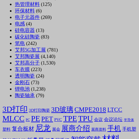
热管理材料
(125)
环保材料
(6)
电子元器件
(269)
电感
(4)
硅电容器
(13)
碳化硅陶瓷
(83)
笔电
(242)
艾邦5G加工展
(781)
艾邦陶瓷展
(4,140)
艾邦高分子
(1,530)
车衣膜
(223)
透明陶瓷
(24)
金刚石
(73)
锂电池
(1,238)
陶瓷轴承
(79)
3D打印
3D玻璃
CMPE2018
LTCC
3D打印陶瓷
MLCC
PE
TPE
TPU
PET
会议论坛
会议
PVC
PC
半导体
尼龙
展商介绍
手机
复合板材
手机塑
塑料
展会
展商资料