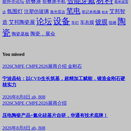
材料
智能穿戴
折叠屏
折叠屏手机
胶外壳论坛
毫米波雷
笔电
氛围灯
艾邦智
注塑仿玻璃
笔记本电脑
激光雷达
达
粉末
设备
陶
论坛
镀膜
造
艾邦陶瓷展
车衣膜
车灯
阻燃
瓷
陶瓷，展会
陶瓷基板
You missed
2026CMPE
CMPE2026展商介绍
金刚石
宁波晶钻：以CVD生长筑基，超精加工赋能，锻造金刚石硬
核实力
2026年8月8日
ab, 808
2026CMPE
CMPE2026展商介绍
压电陶瓷产品+氮化硅基片自研，华通有技术底牌！
2026年8月8日
ab, 808