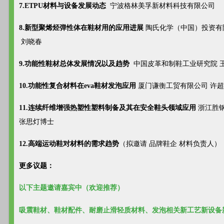
7.ETPU材料与设备发展动态
宁波格林美孚新材料科技有限公司
8.新型聚烯烃弹性体在鞋材用的应用进展
陶氏化学（中国）投资有
刘晓春
9.功能性鞋材总体发展情况以及趋势
中国皮革和制鞋工业研究院 
10.功能性复合材料在eva鞋材发泡应用
厦门谦衡工贸有限公司 许
11.连续纤维增强热塑性塑料制备及其在安全鞋头领域应用
浙江胜
张思灯博士
12.高端运动鞋对材料的需求趋势
（拟邀请 品牌鞋企 材料负责人）
更多议题：
以下主题邀请嘉宾中（欢迎推荐）
吸震鞋材、鞋材配件、耐磨止滑轻质材料、发泡相关新工艺新设备