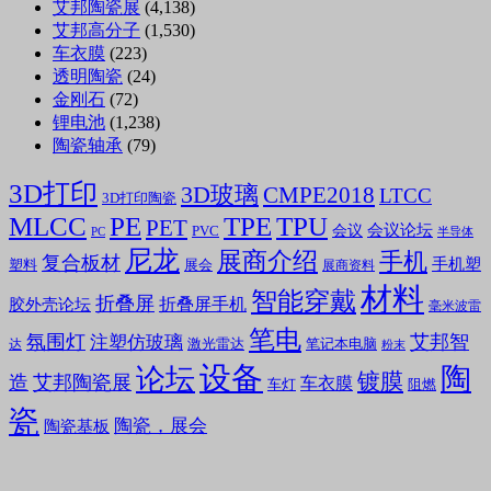
艾邦陶瓷展
(4,138)
艾邦高分子
(1,530)
车衣膜
(223)
透明陶瓷
(24)
金刚石
(72)
锂电池
(1,238)
陶瓷轴承
(79)
3D打印
3D玻璃
CMPE2018
LTCC
3D打印陶瓷
MLCC
PE
TPE
TPU
PET
会议论坛
会议
PVC
PC
半导体
尼龙
展商介绍
手机
复合板材
手机塑
塑料
展会
展商资料
材料
智能穿戴
折叠屏
折叠屏手机
胶外壳论坛
毫米波雷
笔电
氛围灯
艾邦智
注塑仿玻璃
笔记本电脑
激光雷达
达
粉末
设备
陶
论坛
镀膜
造
艾邦陶瓷展
车衣膜
车灯
阻燃
瓷
陶瓷，展会
陶瓷基板