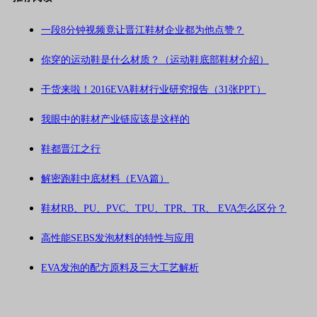
一段8分钟视频竟让晋江鞋材企业都为他点赞？
你穿的运动鞋是什么材质？（运动鞋底部鞋材介紹）
干货来啦！2016EVA鞋材行业研究报告（31张PPT）
我眼中的鞋材产业链应该是这样的
鞋都晋江之行
解密跑鞋中底材料（EVA篇）
鞋材RB、PU、PVC、TPU、TPR、TR、 EVA怎么区分？
高性能SEBS发泡材料的特性与应用
EVA发泡的配方原料及三大工艺解析