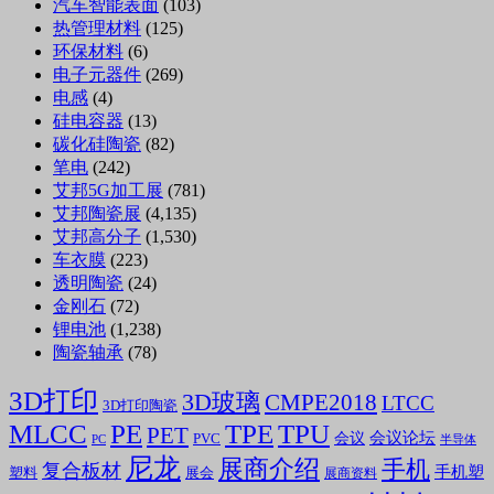
汽车智能表面
(103)
热管理材料
(125)
环保材料
(6)
电子元器件
(269)
电感
(4)
硅电容器
(13)
碳化硅陶瓷
(82)
笔电
(242)
艾邦5G加工展
(781)
艾邦陶瓷展
(4,135)
艾邦高分子
(1,530)
车衣膜
(223)
透明陶瓷
(24)
金刚石
(72)
锂电池
(1,238)
陶瓷轴承
(78)
3D打印
3D玻璃
CMPE2018
LTCC
3D打印陶瓷
MLCC
PE
TPE
TPU
PET
会议论坛
会议
PVC
PC
半导体
尼龙
展商介绍
手机
复合板材
手机塑
塑料
展会
展商资料