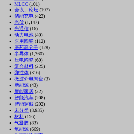
MLCC
(101)
会议、论坛
(197)
储能充电
(423)
光伏
(1,147)
光通信
(16)
动力电池
(40)
医用陶瓷
(112)
医药高分子
(128)
半导体
(1,360)
压电陶瓷
(60)
复合材料
(225)
弹性体
(316)
微波介电陶瓷
(3)
新能源
(43)
智能家居
(22)
智能汽车
(208)
智能穿戴
(202)
未分类
(8,935)
材料
(156)
气凝胶
(83)
氢能源
(669)