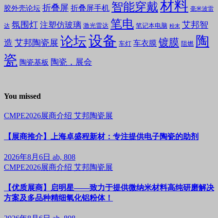
材料
智能穿戴
折叠屏
折叠屏手机
胶外壳论坛
毫米波雷
笔电
氛围灯
艾邦智
注塑仿玻璃
笔记本电脑
激光雷达
达
粉末
设备
陶
论坛
镀膜
造
艾邦陶瓷展
车衣膜
车灯
阻燃
瓷
陶瓷，展会
陶瓷基板
You missed
CMPE2026展商介绍
艾邦陶瓷展
【展商推介】上海卓盛程新材：专注提供电子陶瓷的助剂
2026年8月6日
ab, 808
CMPE2026展商介绍
艾邦陶瓷展
【优质展商】启明星——致力于提供微纳米材料高纯研磨解决
方案及多品种精细氧化铝粉体！