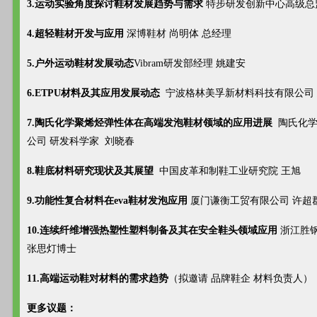
3.运动实验角度探讨鞋材发展趋势与需求
特步研发创新中心高级总
4.超轻鞋材开发与应用
深博鞋材 尚明体 总经理
5.户外运动鞋材发展动态
Vibram研发部经理 姚建安
6.ETPU材料及其应用发展动态
宁波格林美孚新材料科技有限公司 
7.陶氏化学聚烯烃弹性体在高端发泡鞋材领域的应用进展
陶氏化学
公司 研发科学家 刘晓春
8.鞋底材料研究现状及其展望
中国皮革和制鞋工业研究院 王旭
9.功能性复合材料在eva鞋材发泡应用
厦门谦衡工贸有限公司 许超
10.连续纤维增强热塑性塑料制备及其在安全鞋头领域应用
浙江胜
张思灯博士
11.高端运动鞋对材料的需求趋势
（拟邀请 品牌鞋企 材料负责人）
更多议题：