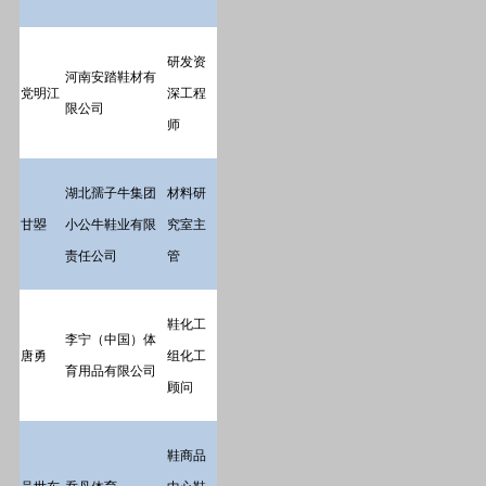
研发资
河南安踏鞋材有
党明江
深工程
限公司
师
湖北孺子牛集团
材料研
甘曌
小公牛鞋业有限
究室主
责任公司
管
鞋化工
李宁（中国）体
唐勇
组化工
育用品有限公司
顾问
鞋商品