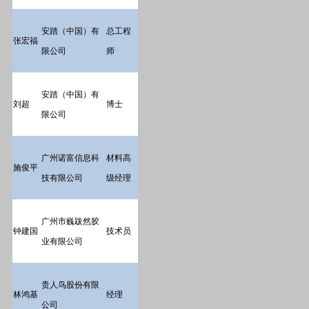
安踏（中国）有
总工程
张宏福
限公司
师
安踏（中国）有
刘超
博士
限公司
广州诺富信息科
材料高
施俊平
技有限公司
级经理
广州市巍跋然胶
钟建国
技术员
业有限公司
贵人鸟股份有限
林鸿基
经理
公司