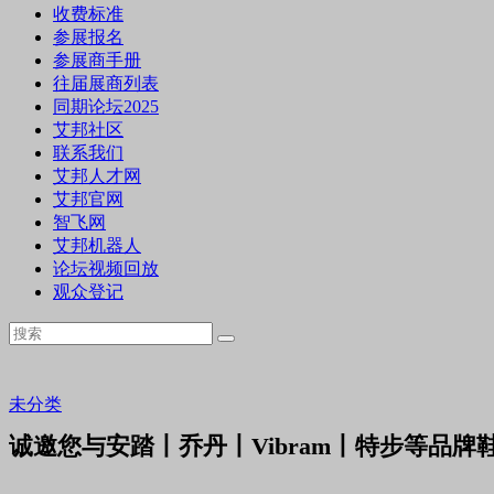
收费标准
参展报名
参展商手册
往届展商列表
同期论坛2025
艾邦社区
联系我们
艾邦人才网
艾邦官网
智飞网
艾邦机器人
论坛视频回放
观众登记
未分类
诚邀您与安踏丨乔丹丨Vibram丨特步等品牌