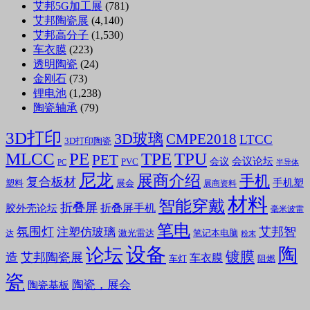
艾邦5G加工展
(781)
艾邦陶瓷展
(4,140)
艾邦高分子
(1,530)
车衣膜
(223)
透明陶瓷
(24)
金刚石
(73)
锂电池
(1,238)
陶瓷轴承
(79)
3D打印
3D玻璃
CMPE2018
LTCC
3D打印陶瓷
MLCC
PE
TPE
TPU
PET
会议论坛
会议
PVC
PC
半导体
尼龙
展商介绍
手机
复合板材
手机塑
塑料
展会
展商资料
材料
智能穿戴
折叠屏
折叠屏手机
胶外壳论坛
毫米波雷
笔电
氛围灯
艾邦智
注塑仿玻璃
笔记本电脑
激光雷达
达
粉末
设备
陶
论坛
镀膜
造
艾邦陶瓷展
车衣膜
车灯
阻燃
瓷
陶瓷，展会
陶瓷基板