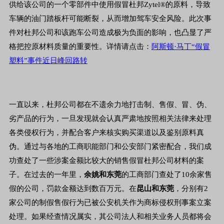
供给该公司的一个零部件中使用假冒杜邦Zytel®的原料，导致
车辆的油门踏板杆可能断裂，从而增加驾车安全风险。此次事
件对杜邦公司和该跑车公司造成极为负面的影响，也凸显了严
格把控原材料质量的重要性。详情请点击：
阿斯顿·马丁“假冒
塑料”事件近日峰回路转
一直以来，杜邦公司都在不遗余力地打击制、售假、冒、伪、
劣产品的行为，一旦发现就会认真严肃地按照相关法律来处理
各类侵权行为，并配合客户来核实购买渠道以及鉴别原料真
伪。通过与各地的工商职能部门和公安部门紧密配合，我们成
功查处了一些涉案金额比较大的销售假冒杜邦公司材料的案
子。在过去的一年里，
余姚和东莞
的工商部门查处了10余家售
假的公司，罚款金额达到数百万元。在
昆山和东莞
，分别有2
家公司的制假售假行为已被公安机关作为商标侵权刑事案立案
处理。如果经查情况属实，其公司法人和相关业务人员都将会