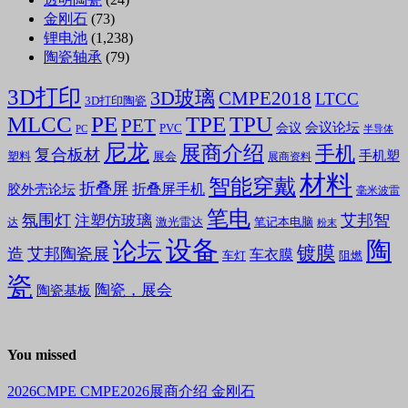
金刚石
(73)
锂电池
(1,238)
陶瓷轴承
(79)
3D打印
3D玻璃
CMPE2018
LTCC
3D打印陶瓷
MLCC
PE
TPE
TPU
PET
会议论坛
会议
PVC
PC
半导体
尼龙
展商介绍
手机
复合板材
手机塑
塑料
展会
展商资料
材料
智能穿戴
折叠屏
折叠屏手机
胶外壳论坛
毫米波雷
笔电
氛围灯
艾邦智
注塑仿玻璃
笔记本电脑
激光雷达
达
粉末
设备
陶
论坛
镀膜
造
艾邦陶瓷展
车衣膜
车灯
阻燃
瓷
陶瓷，展会
陶瓷基板
You missed
2026CMPE
CMPE2026展商介绍
金刚石