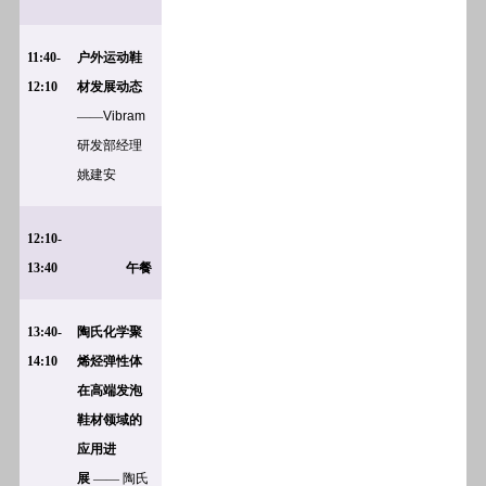
11:40-
户外运动鞋
12:10
材发展动态
——
Vibram
研发部经理
姚建安
12:10-
13:40
午餐
13:40-
陶氏化学聚
14:10
烯烃弹性体
在高端发泡
鞋材领域的
应用进
展
——
陶氏