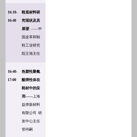
16:10-
鞋底材料研
16:40
究现状及其
展望
——中
国皮革和制
鞋工业研究
院王旭主任
16:40-
热塑性聚氨
17:00
酯弹性体在
鞋材中的应
用——
上海
益弹新材料
有限公司 研
发中心主任
管祎嗣