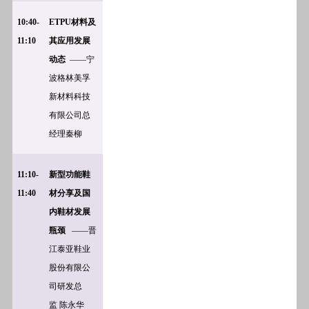
10:40-
ETPU
材料及
11:10
其应用发展
动态
——宁
波格林美孚
新材料科技
有限公司总
经理秦柳
11:10-
新型功能鞋
11:40
材分享及国
内鞋材发展
瓶颈
——晋
江泰亚鞋业
股份有限公
司研发总
监
陈永华