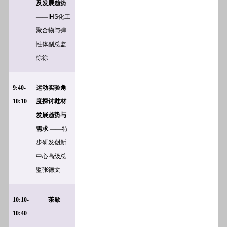
及发展趋势
——
IHS
化工
聚合物与弹
性体副总监
徐徐
9:40-
运动实验角
10:10
度探讨鞋材
发展趋势与
需求
——特
步研发创新
中心高级总
监张德文
10:10-
茶歇
10:40