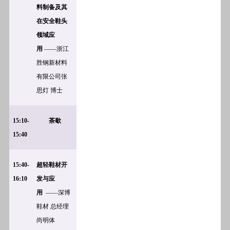
料制备及其
在安全鞋头
领域应
用
——浙江
胜钢新材料
有限公司张
思灯 博士
15:10-
茶歇
15:40
15:40-
超轻鞋材开
16:10
发与应
用
——深博
鞋材
总经理
尚明体