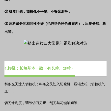
② 机器问题，如模孔不平整、不够光滑等；
③ 原料成分间相容性不好（也包括色粉色母在内），出现分层、析
出等。
4.粒径：长短基本一致（有长粒、短粒）
料条交叉迚入切粒机；料条交叉迚入切粒机；压辊太松（切粒机气
压）；
切刀锋利度，调节切刀刀距、刮刀与花键轴间隙。