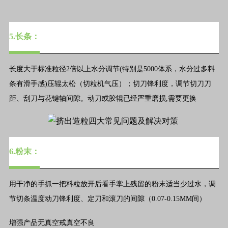
5.长条：
长度大于标准粒径2倍以上水分调节(特别是5000体系，水分过多料
条有滑手感)压辊太松（切粒机气压）；切刀锋利度，调节切刀刀
距、刮刀与花键轴间隙。动刀或胶辊已经严重磨损,需要更换
6.粉末：
用干净的手抓一把料粒放开后看手掌上残留的粉末适当少过水，调
节切条温度动刀锋利度、定刀和滚刀的间隙（0.07-0.15MM间）
增强产品无真空戒真空不良