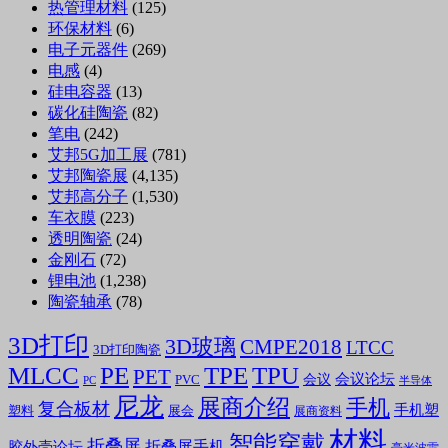
热管理材料
(125)
环保材料
(6)
电子元器件
(269)
电感
(4)
硅电容器
(13)
碳化硅陶瓷
(82)
笔电
(242)
艾邦5G加工展
(781)
艾邦陶瓷展
(4,135)
艾邦高分子
(1,530)
车衣膜
(223)
透明陶瓷
(24)
金刚石
(72)
锂电池
(1,238)
陶瓷轴承
(78)
3D打印
3D玻璃
CMPE2018
LTCC
3D打印陶瓷
MLCC
PE
TPE
TPU
PET
会议论坛
会议
PVC
PC
半导体
尼龙
展商介绍
手机
复合板材
手机塑
塑料
展会
展商资料
材料
智能穿戴
折叠屏
折叠屏手机
胶外壳论坛