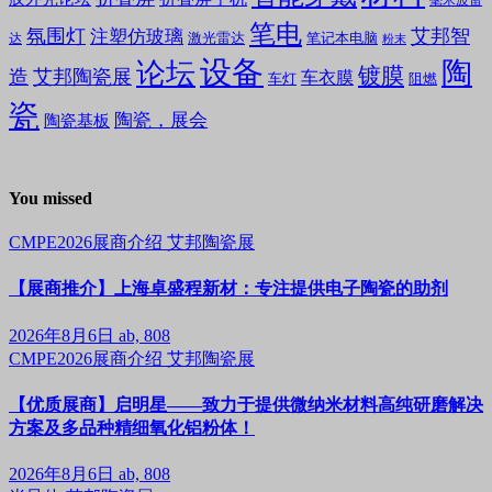
毫米波雷
笔电
氛围灯
艾邦智
注塑仿玻璃
笔记本电脑
激光雷达
达
粉末
设备
陶
论坛
镀膜
造
艾邦陶瓷展
车衣膜
车灯
阻燃
瓷
陶瓷，展会
陶瓷基板
You missed
CMPE2026展商介绍
艾邦陶瓷展
【展商推介】上海卓盛程新材：专注提供电子陶瓷的助剂
2026年8月6日
ab, 808
CMPE2026展商介绍
艾邦陶瓷展
【优质展商】启明星——致力于提供微纳米材料高纯研磨解决
方案及多品种精细氧化铝粉体！
2026年8月6日
ab, 808