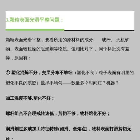
3.颗粒表面光滑平整问题：
颗粒表面光滑平整，要看所用的原材料的成分——玻纤、 无机矿
物、表面较粗燥的阻燃剂等物质。但相比对下， 同个料批次有差
异，原因有：
① 塑化混炼不好，交叉分布不够细
（塑化不良：粒子表面有明显的
塑化不良的痕迹）搅拌不均匀——数量多？时间短？机器？
加工温度不够,塑化不好；
螺杆组合不合理戒转速低，剪切不够，物料熔化不好；
润滑剂过多戒加工特征特殊(如滑、低熔点)，物料表面打滑剪切无
效；