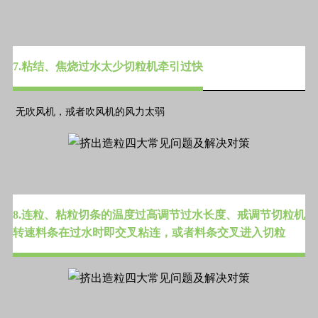
7.粘结、焦烧过水太少切粒机牵引过快
无吹风机，戒者吹风机的风力太弱
8.连粒、粘粒切条的温度过高调节过水长度、戒调节切粒机
转速料条在过水时即交叉粘连，或者料条交叉进入切粒