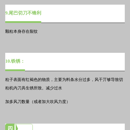
9.尾巴切刀不锋利
颗粒本身存在裂纹
10.铁锈：
粒子表面有红褐色的物质，主要为料条水分过多，风干丌够导致切
粒机内刀具生锈所致。减少过水
加多风刀数量（戒者加大吹风力度）
四