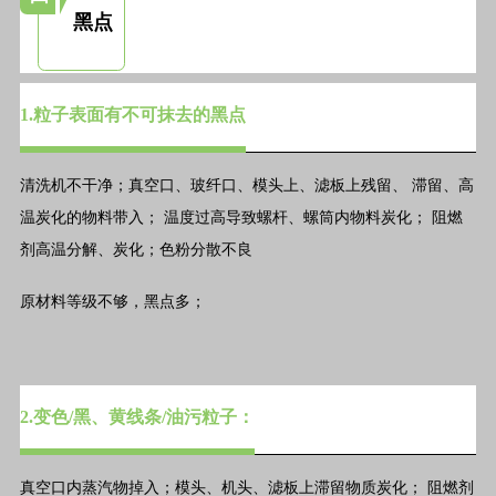
黑点
1.粒子表面有不可抹去的黑点
清洗机不干净；真空口、玻纤口、模头上、滤板上残留、 滞留、高
温炭化的物料带入； 温度过高导致螺杆、螺筒内物料炭化； 阻燃
剂高温分解、炭化；色粉分散不良
原材料等级不够，黑点多；
2.变色/黑、黄线条/油污粒子：
真空口内蒸汽物掉入；模头、机头、滤板上滞留物质炭化； 阻燃剂