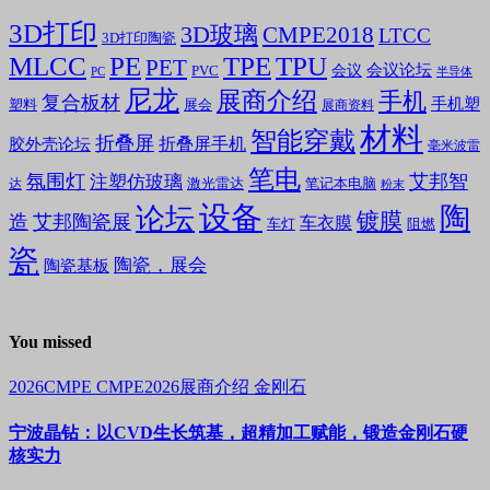
3D打印
3D玻璃
CMPE2018
LTCC
3D打印陶瓷
MLCC
PE
TPE
TPU
PET
会议论坛
会议
PVC
PC
半导体
尼龙
展商介绍
手机
复合板材
手机塑
塑料
展会
展商资料
材料
智能穿戴
折叠屏
折叠屏手机
胶外壳论坛
毫米波雷
笔电
氛围灯
艾邦智
注塑仿玻璃
笔记本电脑
激光雷达
达
粉末
设备
陶
论坛
镀膜
造
艾邦陶瓷展
车衣膜
车灯
阻燃
瓷
陶瓷，展会
陶瓷基板
You missed
2026CMPE
CMPE2026展商介绍
金刚石
宁波晶钻：以CVD生长筑基，超精加工赋能，锻造金刚石硬
核实力