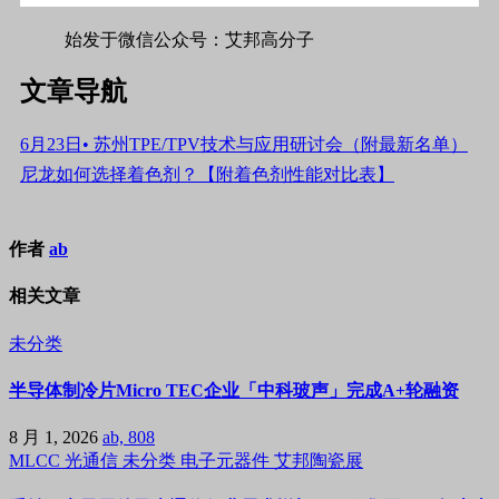
始发于微信公众号：艾邦高分子
文章导航
6月23日• 苏州TPE/TPV技术与应用研讨会（附最新名单）
尼龙如何选择着色剂？【附着色剂性能对比表】
作者
ab
相关文章
未分类
半导体制冷片Micro TEC企业「中科玻声」完成A+轮融资
8 月 1, 2026
ab, 808
MLCC
光通信
未分类
电子元器件
艾邦陶瓷展