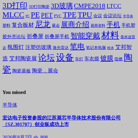
3D打印
3D玻璃
CMPE2018
LTCC
3D打印陶瓷
MLCC
PE
TPE
TPU
PET
会议论坛
会议
PVC
PC
半导体
尼龙
展商介绍
手机
复合板材
手机塑
塑料
展会
展商资料
材料
智能穿戴
折叠屏
折叠屏手机
胶外壳论坛
毫米波雷
笔电
氛围灯
艾邦智
注塑仿玻璃
笔记本电脑
激光雷达
达
粉末
设备
陶
论坛
镀膜
造
艾邦陶瓷展
车衣膜
车灯
阻燃
瓷
陶瓷，展会
陶瓷基板
You missed
半导体
宏达电子投资参股的江苏展芯半导体技术股份有限公司
（SZ.301707）创业板成功上市
2026年8月7日
ab, 808