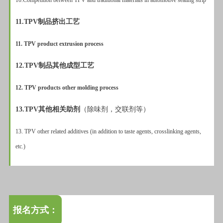
10.Competition between TPV and traditional materials in automotive sealing strip
11.TPV制品挤出工艺
11. TPV product extrusion process
12.TPV制品其他成型工艺
12. TPV products other molding process
13.TPV其他相关助剂
（除味剂，交联剂等）
13. TPV other related additives (in addition to taste agents, crosslinking agents,
etc.)
报名方式：