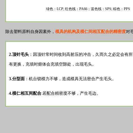
绿色：LCP; 红色线：PA66；蓝色线：SPS; 棕色：PPS
除去塑料原料自身因素外，
模具的机构及模仁间相互配合的精密度
对
2.顶针毛头
：因顶针常时间收到高射压的冲击，久而久之必定会有所
有更换，充填时熔体会充填空隙处，出现毛头。
3.分型面
：机台锁模力不够，造成模具无法密合产生毛头。
4.模仁相互间配合
:若配合精密度不够，产生毛边。