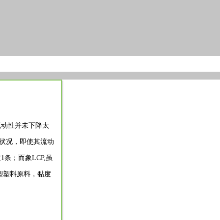
流动性并未下降太
此状况，即使其流动
条；而象LCP,虽
塑塑料原料，黏度