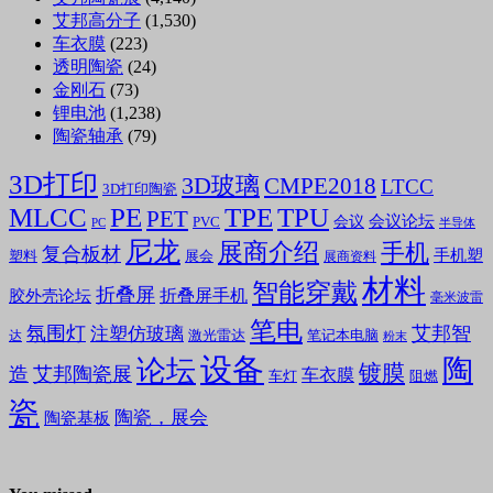
艾邦高分子
(1,530)
车衣膜
(223)
透明陶瓷
(24)
金刚石
(73)
锂电池
(1,238)
陶瓷轴承
(79)
3D打印
3D玻璃
CMPE2018
LTCC
3D打印陶瓷
MLCC
PE
TPE
TPU
PET
会议论坛
会议
PVC
PC
半导体
尼龙
展商介绍
手机
复合板材
手机塑
塑料
展会
展商资料
材料
智能穿戴
折叠屏
折叠屏手机
胶外壳论坛
毫米波雷
笔电
氛围灯
艾邦智
注塑仿玻璃
笔记本电脑
激光雷达
达
粉末
设备
陶
论坛
镀膜
造
艾邦陶瓷展
车衣膜
车灯
阻燃
瓷
陶瓷，展会
陶瓷基板