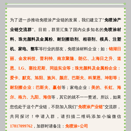
为了进一步推动免喷涂产业链的发展，我们建立了“
免喷涂产
业链交流群
”。目前，群里汇集了国内众多知名的
免喷涂材
料、珠光颜料及金属粉、耐刮擦助剂、相容剂、模具、注塑
机、家电、整车
等行业的朋友，免喷涂材料企业：如：
锦湖日
丽、金发科技、普利特、南京聚隆、朗亿、上海日之升、道
恩、LG、塞拉尼斯、同益实业等；珠光颜料及金属粉企业：
爱卡、默克、旭阳、族兴、颜庄、巴斯夫、科莱恩、坤彩等；
耐刮擦企业：巴斯夫、赢创
等；家电企业：
美的、长虹、海
尔、格力、九阳、海信
等，其它的就不一一赘述。所以，如果
您也处于这个产业链，不防加入我们“
免喷涂产业链
”交流群，
共同探讨！申请入群，请扫描二维码添加小编微信
17817099762
，加群时请备注：
免喷涂+公司