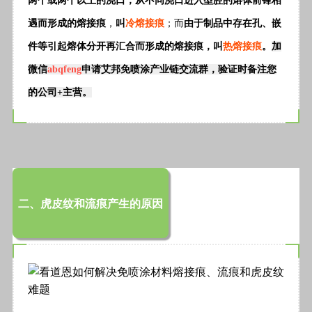
两个或两个以上的浇口，从不同浇口进入型腔的熔体前锋相
遇而形成的熔接痕
，
叫
冷熔接痕
；而
由于制品中存在孔、嵌
件等引起熔体分开再汇合而形成的熔接痕，叫
热熔接痕
。
加
微信
abqfeng
申请艾邦免喷涂产业链交流群，验证时备注您
的公司+主营。
二、虎皮纹和流痕产生的原因