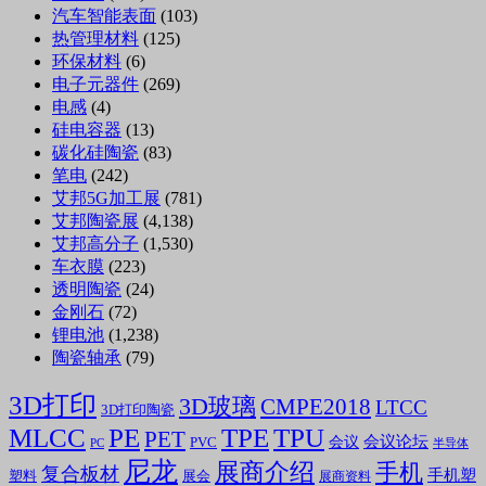
汽车智能表面
(103)
热管理材料
(125)
环保材料
(6)
电子元器件
(269)
电感
(4)
硅电容器
(13)
碳化硅陶瓷
(83)
笔电
(242)
艾邦5G加工展
(781)
艾邦陶瓷展
(4,138)
艾邦高分子
(1,530)
车衣膜
(223)
透明陶瓷
(24)
金刚石
(72)
锂电池
(1,238)
陶瓷轴承
(79)
3D打印
3D玻璃
CMPE2018
LTCC
3D打印陶瓷
MLCC
PE
TPE
TPU
PET
会议论坛
会议
PVC
PC
半导体
尼龙
展商介绍
手机
复合板材
手机塑
塑料
展会
展商资料