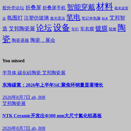
材料
智能穿戴
折叠屏
折叠屏手机
胶外壳论坛
毫米波雷
笔电
氛围灯
艾邦智
注塑仿玻璃
笔记本电脑
激光雷达
达
粉末
设备
陶
论坛
镀膜
造
艾邦陶瓷展
车衣膜
车灯
阻燃
瓷
陶瓷，展会
陶瓷基板
You missed
半导体
碳化硅陶瓷
艾邦陶瓷展
东海碳素：2026年上半年SiC聚焦环销量显著增长
2026年8月7日
ab, 808
艾邦陶瓷展
NTK Ceramic开发出Φ300 mm大尺寸氮化铝基板
2026年8月7日
ab, 808