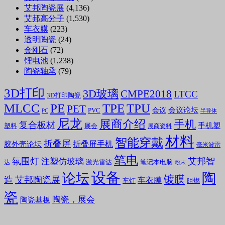
艾邦陶瓷展
(4,136)
艾邦高分子
(1,530)
车衣膜
(223)
透明陶瓷
(24)
金刚石
(72)
锂电池
(1,238)
陶瓷轴承
(79)
3D打印
3D玻璃
CMPE2018
LTCC
3D打印陶瓷
MLCC
PE
TPE
TPU
PET
会议论坛
会议
PVC
PC
半导体
尼龙
展商介绍
手机
复合板材
手机塑
塑料
展会
展商资料
材料
智能穿戴
折叠屏
折叠屏手机
胶外壳论坛
毫米波雷
笔电
氛围灯
艾邦智
注塑仿玻璃
笔记本电脑
激光雷达
达
粉末
设备
陶
论坛
镀膜
造
艾邦陶瓷展
车衣膜
车灯
阻燃
瓷
陶瓷，展会
陶瓷基板