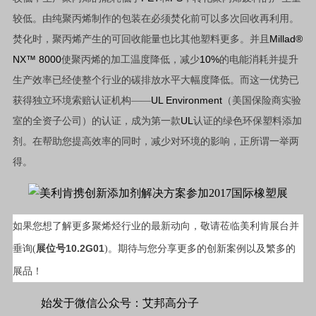
较低。由纯聚丙烯制作的包装在必须焚化前可以多次回收再利用。
Millad®
焚化时，聚丙烯产生的可回收能量也比其他塑料更多。并且
NX™ 8000
1
0%
使聚丙烯的加工温度降低，减少
的电能消耗并提升
生产效率已经使整个行业的碳排放水平大幅度降低。而这一优势已
UL Environment
获得独立环境索赔认证机构——
（美国保险商实验
UL
室的全资子公司）的认证，成为第一款
认证的绿色环保塑料添加
剂。在帮助您提高效率的同时，减少对环境的影响，正所谓一举两
得。
如果您想了解更多聚烯烃行业的最新动向，敬请莅临美利肯展台并
10.2G01
垂询(
展位号
)。期待与您分享更多的创新案例以及繁多的
展品！
始发于微信公众号：艾邦高分子