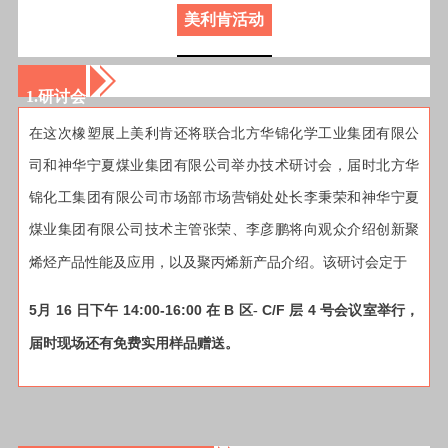
美利肯活动
1.研讨会
在
这次橡塑
展
上
美利肯还将联合北方华锦
化学工业
集团
有限公
司
和神华宁夏
煤业集团有限公司举办
技术研讨会，届时北方
华
锦化工
集团
有限公司市场部
市场
营销处
处长李秉
荣
和神华宁夏
煤业集团有限公司
技术
主管
张荣、李彦鹏将向观众介绍创新
聚
烯烃产品性能及应用，
以及
聚丙烯新产品介绍
。该研讨会定于
5
16
14:00-16:00
B
C/F
4
月
日下午
在
区-
层
号
会议室
举行
，
届时现场还有免费实用
样品赠送。