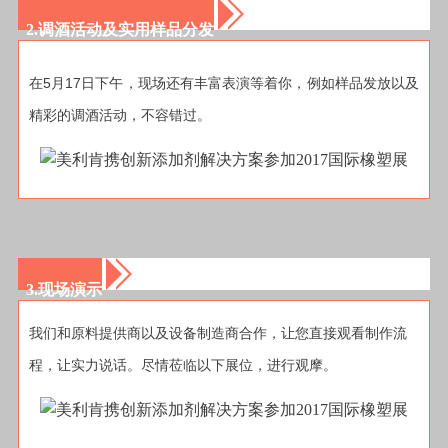
2.调酒活动及实用样品分发
5
17
在
月
日
下午，现场还有丰富表演等着你，例如样品发放以及
精彩的调酒活动，不容错过。
3.现场演示
我们
和原料提供商以及
设备
制造商合作，让您直接观看
制作
流
程
，
让实力说话。
尽情
莅临以下
展位
，进行观摩。