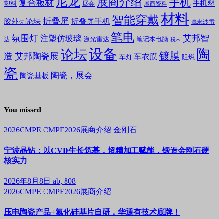
尼龙
展商介绍
手机
复合板材
手机塑
塑料
展会
展商资料
材料
智能穿戴
折叠屏
折叠屏手机
胶外壳论坛
毫米波雷
笔电
氛围灯
艾邦智
注塑仿玻璃
笔记本电脑
激光雷达
达
粉末
设备
陶
论坛
镀膜
造
艾邦陶瓷展
车衣膜
车灯
阻燃
瓷
陶瓷，展会
陶瓷基板
You missed
2026CMPE
CMPE2026展商介绍
金刚石
宁波晶钻：以CVD生长筑基，超精加工赋能，锻造金刚石硬
核实力
2026年8月8日
ab, 808
2026CMPE
CMPE2026展商介绍
压电陶瓷产品+氮化硅基片自研，华通有技术底牌！