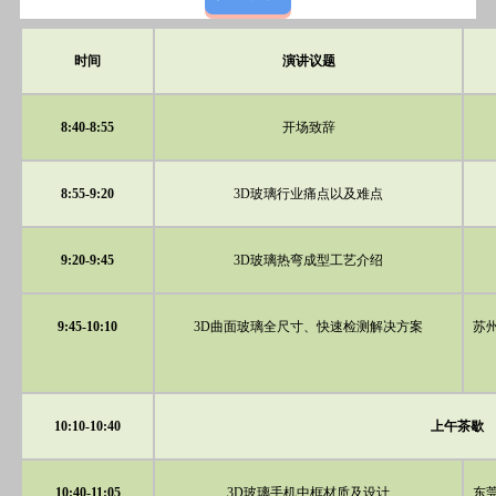
时间
演讲议题
8:40-8:55
开场致辞
8:55-9:20
3D玻璃行业痛点以及难点
9:20-9:45
3D玻璃热弯成型工艺介绍
9:45-10:10
3D曲面玻璃全尺寸、快速检测解决方案
苏
10:10-10:40
上午茶歇
10:40-11:05
3D玻璃手机中框材质及设计
东