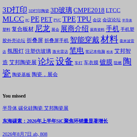
3D打印
3D玻璃
CMPE2018
LTCC
3D打印陶瓷
MLCC
PE
TPE
TPU
PET
会议论坛
会议
PVC
PC
半导体
尼龙
展商介绍
手机
复合板材
手机塑
塑料
展会
展商资料
材料
智能穿戴
折叠屏
折叠屏手机
胶外壳论坛
毫米波雷
笔电
氛围灯
艾邦智
注塑仿玻璃
笔记本电脑
激光雷达
达
粉末
设备
陶
论坛
镀膜
造
艾邦陶瓷展
车衣膜
车灯
阻燃
瓷
陶瓷，展会
陶瓷基板
You missed
半导体
碳化硅陶瓷
艾邦陶瓷展
东海碳素：2026年上半年SiC聚焦环销量显著增长
2026年8月7日
ab, 808