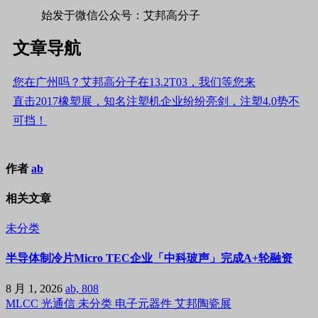
始发于微信公众号：艾邦高分子
文章导航
您在广州吗？艾邦高分子在13.2T03，我们等您来
直击2017橡塑展，知名注塑机企业纷纷亮剑，注塑4.0势不
可挡！
作者
ab
相关文章
未分类
半导体制冷片Micro TEC企业「中科玻声」完成A+轮融资
8 月 1, 2026
ab, 808
MLCC
光通信
未分类
电子元器件
艾邦陶瓷展