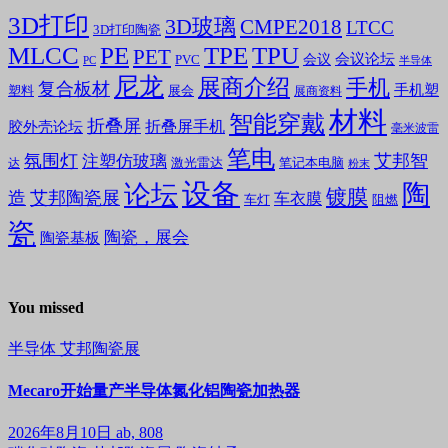
3D打印
3D玻璃
CMPE2018
LTCC
3D打印陶瓷
MLCC
PE
TPE
TPU
PET
会议论坛
会议
PVC
PC
半导体
尼龙
展商介绍
手机
复合板材
手机塑
塑料
展会
展商资料
材料
智能穿戴
折叠屏
折叠屏手机
胶外壳论坛
毫米波雷
笔电
氛围灯
艾邦智
注塑仿玻璃
笔记本电脑
激光雷达
达
粉末
设备
陶
论坛
镀膜
造
艾邦陶瓷展
车衣膜
车灯
阻燃
瓷
陶瓷，展会
陶瓷基板
You missed
半导体
艾邦陶瓷展
Mecaro开始量产半导体氮化铝陶瓷加热器
2026年8月10日
ab, 808