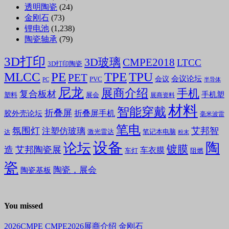
透明陶瓷
(24)
金刚石
(73)
锂电池
(1,238)
陶瓷轴承
(79)
3D打印
3D玻璃
CMPE2018
LTCC
3D打印陶瓷
MLCC
PE
TPE
TPU
PET
会议论坛
会议
PVC
PC
半导体
尼龙
展商介绍
手机
复合板材
手机塑
塑料
展会
展商资料
材料
智能穿戴
折叠屏
折叠屏手机
胶外壳论坛
毫米波雷
笔电
氛围灯
艾邦智
注塑仿玻璃
笔记本电脑
激光雷达
达
粉末
设备
陶
论坛
镀膜
造
艾邦陶瓷展
车衣膜
车灯
阻燃
瓷
陶瓷，展会
陶瓷基板
You missed
2026CMPE
CMPE2026展商介绍
金刚石