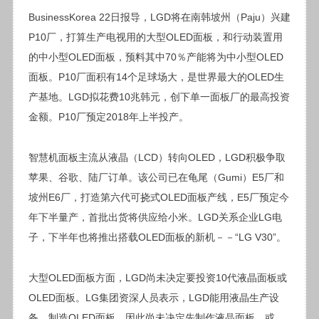
BusinessKorea 22日报导，LGD将在南韩坡州（Paju）兴建
P10厂，打算生产电视用的大型OLED面板，和行动装置用
的中小型OLED面板，预料其中70％产能将为中小型OLED
面板。P10厂面积有14个足球场大，是世界最大的OLED生
产基地。LGD拟花费10兆韩
元
，创下单一面板厂的最高投资
金额。P10厂预定2018年上半投产。
智慧机面板主流从液晶（
LCD
）转向OLED，LGD积极争取
苹果、谷歌、陆厂订单。该公司已在龟尾（Gumi）E5厂和
坡州E6厂，打造第六代可挠式OLED面板产线，E5厂预定今
年下半量产，首批出货将供应给小米。LGD关系企业LG电
子，下半年也将推出搭载OLED面板的新机－－“LG V30”。
大型OLED面板方面，LGD尚未决定要投资10代液晶面板或
OLED面板。LG集团资深人员表示，LGD能用液晶生产设
备，制造OLED面板，因此尚未决定先制作液晶面板、或