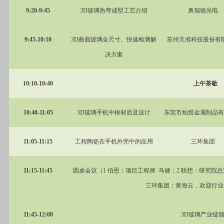
9:20-9:45
3D
玻璃热弯成型工艺介绍
奥瑞德光电
9:45-10:10
3D
曲面玻璃全尺寸、快速检测解
苏州天准科技股份有
决方案
10:10-10:40
上午茶歇
10:40-11:05
3D
玻璃手机中框材质及设计
东莞市灿煜金属制品有
11:05-11:15
工程陶瓷在手机外壳中的应用
三环集团
11:15-11:45
圆桌会议（1 伯恩：项目工程师 马健；2 联想：研究院总监
三环集团：黄海云，欢迎行业
11:45-12:00
3D
玻璃产业链