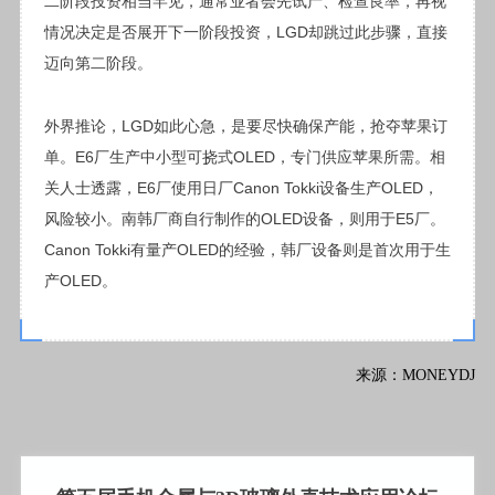
二阶段投资相当罕见，通常业者会先试产、检查良率，再视
情况决定是否展开下一阶段投资，LGD却跳过此步骤，直接
迈向第二阶段。
外界推论，LGD如此心急，是要尽快确保产能，抢夺苹果订
单。E6厂生产中小型可挠式OLED，专门供应苹果所需。相
关人士透露，E6厂使用日厂Canon Tokki设备生产OLED，
风险较小。南韩厂商自行制作的OLED设备，则用于E5厂。
Canon Tokki有量产OLED的经验，韩厂设备则是首次用于生
产OLED。
来源：MONEYDJ