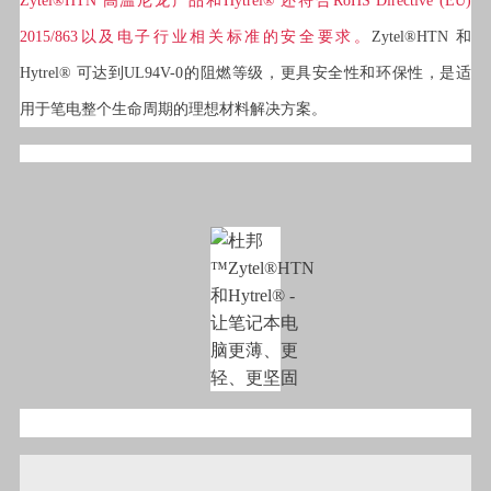
Zytel®HTN 高温尼龙产品和Hytrel® 还符合RoHS Directive (EU)
2015/863以及电子行业相关标准的安全要求。
Zytel®HTN 和
Hytrel® 可达到UL94V-0的阻燃等级，更具安全性和环保性，是适
用于笔电整个生命周期的理想材料解决方案。