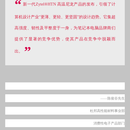
“
新一代Zytel®HTN 高温尼龙产品的发布，引领了计
算机设计产业“更薄、更轻、更坚固”的设计趋势。它集超
高强度、韧性及平整度于一身，为笔记本电脑品牌商们
提供了显著的竞争优势，使其产品在竞争中脱颖而
”
出。
——
陈俊谷先生
杜邦高性能材料事业部
消费性电子产品部门