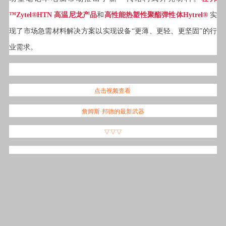
™
Zytel®HTN 高温尼龙产品
和
高性能热塑性聚酯弹性体Hytrel®
实
现了市场急需材料解决方案以实现设备“更薄、更轻、更坚固”的行
业需求。
点击视频查看
詹姆斯·邦德的最新武器
▽▽▽