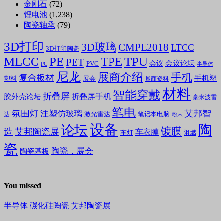
金刚石
(72)
锂电池
(1,238)
陶瓷轴承
(79)
3D打印
3D玻璃
CMPE2018
LTCC
3D打印陶瓷
MLCC
PE
TPE
TPU
PET
会议论坛
会议
PVC
PC
半导体
尼龙
展商介绍
手机
复合板材
手机塑
塑料
展会
展商资料
材料
智能穿戴
折叠屏
折叠屏手机
胶外壳论坛
毫米波雷
笔电
氛围灯
艾邦智
注塑仿玻璃
笔记本电脑
激光雷达
达
粉末
设备
陶
论坛
镀膜
造
艾邦陶瓷展
车衣膜
车灯
阻燃
瓷
陶瓷，展会
陶瓷基板
You missed
半导体
碳化硅陶瓷
艾邦陶瓷展