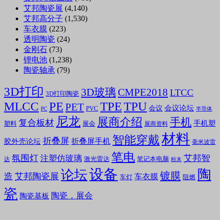
艾邦陶瓷展
(4,140)
艾邦高分子
(1,530)
车衣膜
(223)
透明陶瓷
(24)
金刚石
(73)
锂电池
(1,238)
陶瓷轴承
(79)
3D打印
3D玻璃
CMPE2018
LTCC
3D打印陶瓷
MLCC
PE
TPE
TPU
PET
会议论坛
会议
PVC
PC
半导体
尼龙
展商介绍
手机
复合板材
手机塑
塑料
展会
展商资料
材料
智能穿戴
折叠屏
折叠屏手机
胶外壳论坛
毫米波雷
笔电
氛围灯
艾邦智
注塑仿玻璃
笔记本电脑
激光雷达
达
粉末
设备
陶
论坛
镀膜
造
艾邦陶瓷展
车衣膜
车灯
阻燃
瓷
陶瓷，展会
陶瓷基板