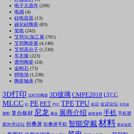
电子元器件
(269)
电感
(4)
硅电容器
(13)
碳化硅陶瓷
(83)
笔电
(242)
艾邦5G加工展
(781)
艾邦陶瓷展
(4,140)
艾邦高分子
(1,530)
车衣膜
(223)
透明陶瓷
(24)
金刚石
(73)
锂电池
(1,238)
陶瓷轴承
(79)
3D打印
3D玻璃
CMPE2018
LTCC
3D打印陶瓷
MLCC
PE
TPE
TPU
PET
会议论坛
会议
PVC
PC
半导体
尼龙
展商介绍
手机
复合板材
手机塑
塑料
展会
展商资料
材料
智能穿戴
折叠屏
折叠屏手机
胶外壳论坛
毫米波雷
笔电