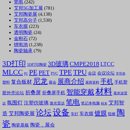
笔电
(242)
艾邦5G加工展
(781)
艾邦陶瓷展
(4,138)
艾邦高分子
(1,530)
车衣膜
(223)
透明陶瓷
(24)
金刚石
(72)
锂电池
(1,238)
陶瓷轴承
(79)
3D打印
3D玻璃
CMPE2018
LTCC
3D打印陶瓷
MLCC
PE
TPE
TPU
PET
会议论坛
会议
PVC
PC
半导体
尼龙
展商介绍
手机
复合板材
手机塑
塑料
展会
展商资料
材料
智能穿戴
折叠屏
折叠屏手机
胶外壳论坛
毫米波雷
笔电
氛围灯
艾邦智
注塑仿玻璃
笔记本电脑
激光雷达
达
粉末
设备
陶
论坛
镀膜
造
艾邦陶瓷展
车衣膜
车灯
阻燃
瓷
陶瓷，展会
陶瓷基板