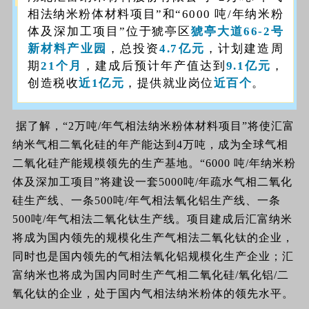
相法纳米粉体材料项目”和“6000 吨/年纳米粉
体及深加工项目”位于猇亭区
猇亭大道66-2号
新材料产业园
，总投资
4.7亿元
，计划建造周
期
21个月
，建成后预计年产值达到
9.1亿元
，
创造税收
近
1亿元
，提供就业岗位
近百个
。
据了解，“2万吨/年气相法纳米粉体材料项目”将使汇富
纳米气相二氧化硅的年产能达到4万吨，成为全球气相
二氧化硅产能规模领先的生产基地。
“6000 吨/年纳米粉
体及深加工项目”将建设一套5000吨/年疏水气相二氧化
硅生产线、一条500吨/年气相法氧化铝生产线、一条
500吨/年气相法二氧化钛生产线。
项目建成后汇富纳米
将成为国内领先的规模化生产气相法二氧化钛的企业，
同时也是国内领先的气相法氧化铝规模化生产企业；
汇
富纳米也将成为国内同时生产气相二氧化硅/氧化铝/二
氧化钛的企业，处于国内气相法纳米粉体的
领
先水平。