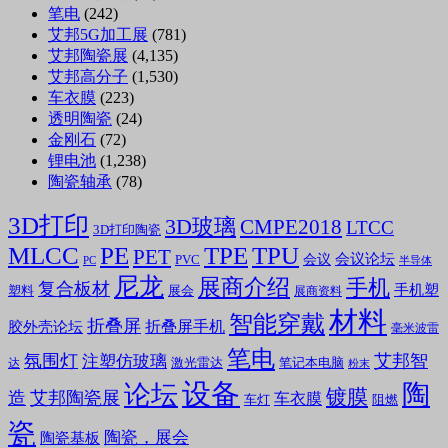
笔电
(242)
艾邦5G加工展
(781)
艾邦陶瓷展
(4,135)
艾邦高分子
(1,530)
车衣膜
(223)
透明陶瓷
(24)
金刚石
(72)
锂电池
(1,238)
陶瓷轴承
(78)
3D打印
3D玻璃
CMPE2018
LTCC
3D打印陶瓷
MLCC
PE
TPE
TPU
PET
会议论坛
会议
PVC
PC
半导体
尼龙
展商介绍
手机
复合板材
手机塑
塑料
展会
展商资料
材料
智能穿戴
折叠屏
折叠屏手机
胶外壳论坛
毫米波雷
笔电
氛围灯
艾邦智
注塑仿玻璃
笔记本电脑
激光雷达
达
粉末
设备
陶
论坛
镀膜
造
艾邦陶瓷展
车衣膜
车灯
阻燃
瓷
陶瓷，展会
陶瓷基板