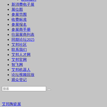
新消费电子展
展位图
参展范围
收费标准
参展报名
参展商手册
往届展商列表
同期论坛2025
艾邦社区
联系我们
艾邦人才网
艾邦官网
智飞网
艾邦机器人
论坛视频回放
观众登记
艾邦陶瓷展