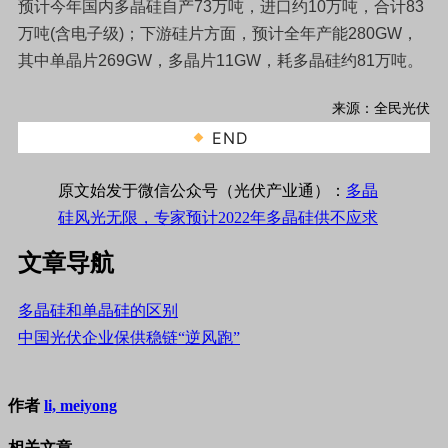
预计今年国内多晶硅自产73万吨，进口约10万吨，合计83
万吨(含电子级)；下游硅片方面，预计全年产能280GW，
其中单晶片269GW，多晶片11GW，耗多晶硅约81万吨。
来源：全民光伏
END
原文始发于微信公众号（光伏产业通）：
多晶
硅风光无限，专家预计2022年多晶硅供不应求
文章导航
多晶硅和单晶硅的区别
中国光伏企业保供稳链“逆风跑”
作者
li, meiyong
相关文章