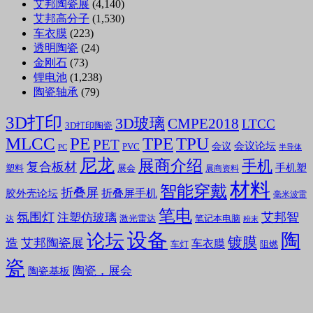
艾邦陶瓷展
(4,140)
艾邦高分子
(1,530)
车衣膜
(223)
透明陶瓷
(24)
金刚石
(73)
锂电池
(1,238)
陶瓷轴承
(79)
3D打印
3D玻璃
CMPE2018
LTCC
3D打印陶瓷
MLCC
PE
TPE
TPU
PET
会议论坛
会议
PVC
PC
半导体
尼龙
展商介绍
手机
复合板材
手机塑
塑料
展会
展商资料
材料
智能穿戴
折叠屏
折叠屏手机
胶外壳论坛
毫米波雷
笔电
氛围灯
艾邦智
注塑仿玻璃
笔记本电脑
激光雷达
达
粉末
设备
陶
论坛
镀膜
造
艾邦陶瓷展
车衣膜
车灯
阻燃
瓷
陶瓷，展会
陶瓷基板