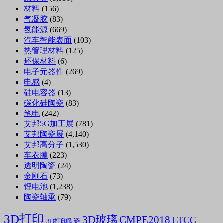
材料
(156)
气凝胶
(83)
氢能源
(669)
汽车智能表面
(103)
热管理材料
(125)
环保材料
(6)
电子元器件
(269)
电感
(4)
硅电容器
(13)
碳化硅陶瓷
(83)
笔电
(242)
艾邦5G加工展
(781)
艾邦陶瓷展
(4,140)
艾邦高分子
(1,530)
车衣膜
(223)
透明陶瓷
(24)
金刚石
(73)
锂电池
(1,238)
陶瓷轴承
(79)
3D打印
3D玻璃
CMPE2018
LTCC
3D打印陶瓷