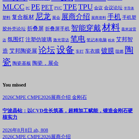
MLCC
PE
TPE
TPU
PET
会议论坛
会议
PVC
PC
半导体
尼龙
展商介绍
手机
复合板材
手机塑
塑料
展会
展商资料
材料
智能穿戴
折叠屏
折叠屏手机
胶外壳论坛
毫米波雷
笔电
氛围灯
艾邦智
注塑仿玻璃
笔记本电脑
激光雷达
达
粉末
设备
陶
论坛
镀膜
造
艾邦陶瓷展
车衣膜
车灯
阻燃
瓷
陶瓷，展会
陶瓷基板
You missed
2026CMPE
CMPE2026展商介绍
金刚石
宁波晶钻：以CVD生长筑基，超精加工赋能，锻造金刚石硬
核实力
2026年8月8日
ab, 808
2026CMPE
CMPE2026展商介绍