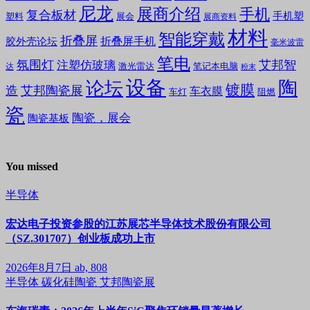
尼龙
展商介绍
手机
复合板材
手机塑
塑料
展会
展商资料
材料
智能穿戴
折叠屏
折叠屏手机
胶外壳论坛
毫米波雷
笔电
氛围灯
艾邦智
注塑仿玻璃
笔记本电脑
激光雷达
达
粉末
设备
陶
论坛
镀膜
造
艾邦陶瓷展
车衣膜
车灯
阻燃
瓷
陶瓷，展会
陶瓷基板
You missed
半导体
宏达电子投资参股的江苏展芯半导体技术股份有限公司
（SZ.301707）创业板成功上市
2026年8月7日
ab, 808
半导体
碳化硅陶瓷
艾邦陶瓷展