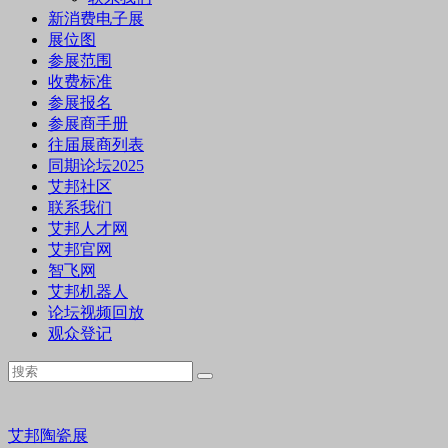
新消费电子展
展位图
参展范围
收费标准
参展报名
参展商手册
往届展商列表
同期论坛2025
艾邦社区
联系我们
艾邦人才网
艾邦官网
智飞网
艾邦机器人
论坛视频回放
观众登记
艾邦陶瓷展