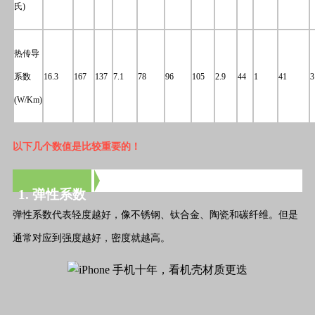
氏)
热传导
系数
16.3
167
137
7.1
78
96
105
2.9
44
1
41
3
(W/Km)
以下几个数值是比较重要的！
1. 弹性系数
弹性系数代表轻度越好，像不锈钢、钛合金、陶瓷和碳纤维。但是
通常对应到强度越好，密度就越高。