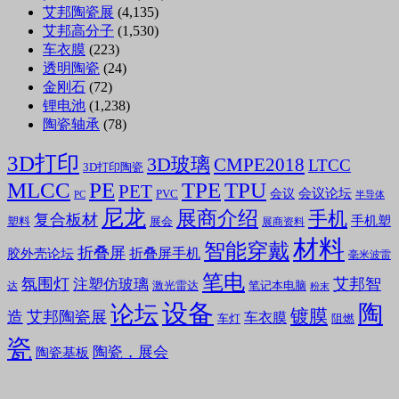
艾邦陶瓷展
(4,135)
艾邦高分子
(1,530)
车衣膜
(223)
透明陶瓷
(24)
金刚石
(72)
锂电池
(1,238)
陶瓷轴承
(78)
3D打印
3D玻璃
CMPE2018
LTCC
3D打印陶瓷
MLCC
PE
TPE
TPU
PET
会议论坛
会议
PVC
PC
半导体
尼龙
展商介绍
手机
复合板材
手机塑
塑料
展会
展商资料
材料
智能穿戴
折叠屏
折叠屏手机
胶外壳论坛
毫米波雷
笔电
氛围灯
艾邦智
注塑仿玻璃
笔记本电脑
激光雷达
达
粉末
设备
陶
论坛
镀膜
造
艾邦陶瓷展
车衣膜
车灯
阻燃
瓷
陶瓷，展会
陶瓷基板