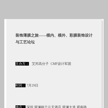
装饰薄膜之旅——
模内、模外、彩膜装饰设计
与工艺论坛
主办方：
艾邦高分子
CMF设计军团
时间：
7月29日
地点：
深圳 观澜格兰云天酒店 观澜大道 观南路