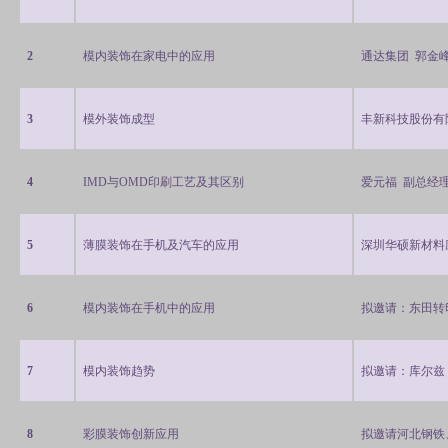
2
模内装饰在家电中的应用
通达集团 郭金峰
3
模外装饰成型
丰新科技股份有
4
IMD
与
OMD
印刷工艺及其区别
爱元福
副总经
5
薄膜装饰在手机及汽车的应用
深圳华硕新材料
6
模内装饰在手机中的应用
拟邀请：东田转
7
模内装饰趋势
拟邀请：库尔兹
8
彩膜装饰创新应用
拟邀请河北钢铁