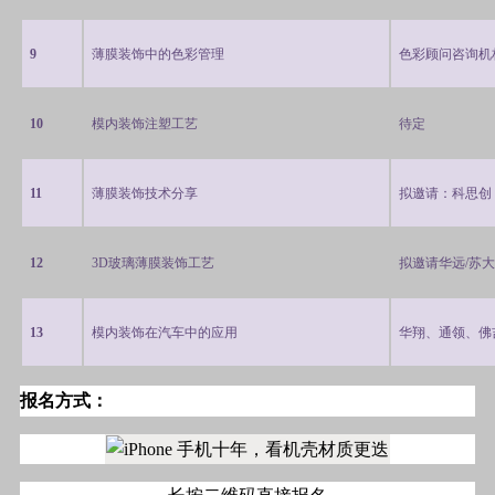
9
薄膜装饰中的色彩管理
色彩顾问咨询机
10
模内装饰注塑工艺
待定
11
薄膜装饰技术分享
拟邀请：科思创
12
3D
玻璃薄膜装饰工艺
拟邀请华远
/
苏大
13
模内装饰在汽车中的应用
华翔、通领、佛
报名方式：