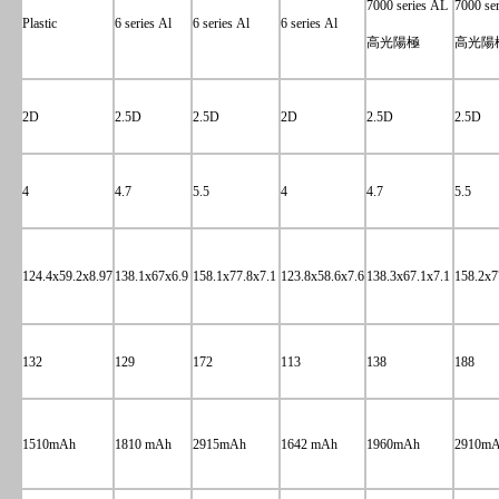
7000 series AL
7000 se
Plastic
6 series Al
6 series Al
6 series Al
高光陽極
高光陽
2D
2.5D
2.5D
2D
2.5D
2.5D
4
4.7
5.5
4
4.7
5.5
124.4x59.2x8.97
138.1x67x6.9
158.1x77.8x7.1
123.8x58.6x7.6
138.3x67.1x7.1
158.2x7
132
129
172
113
138
188
1510mAh
1810 mAh
2915mAh
1642 mAh
1960mAh
2910m