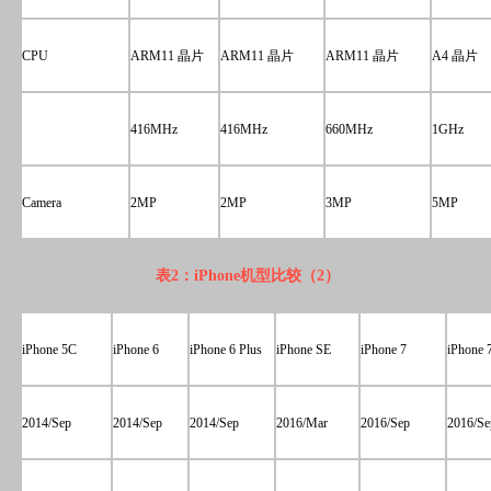
CPU
ARM11 晶片
ARM11 晶片
ARM11 晶片
A4 晶片
416MHz
416MHz
660MHz
1GHz
Camera
2MP
2MP
3MP
5MP
表2：iPhone机型比较（2）
iPhone 5C
iPhone 6
iPhone 6 Plus
iPhone SE
iPhone 7
iPhone 7
2014/Sep
2014/Sep
2014/Sep
2016/Mar
2016/Sep
2016/Se