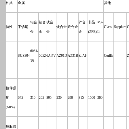
种类
金属
其他
铝合
铝合
钛合
锌合
非晶
Mg-
特性
不锈钢
镁合金
镁合金
Glass
Sapphire
C
金
金
金
金
(ZFB)
Li
6061-
SUS304
5052
6Al4V
AZ91D
AZ31B
ZnAl4
Corilla
Z
T6
拉伸强
度
645
310
205
895
230
290
315
1500
200
(MPa)
屈服强