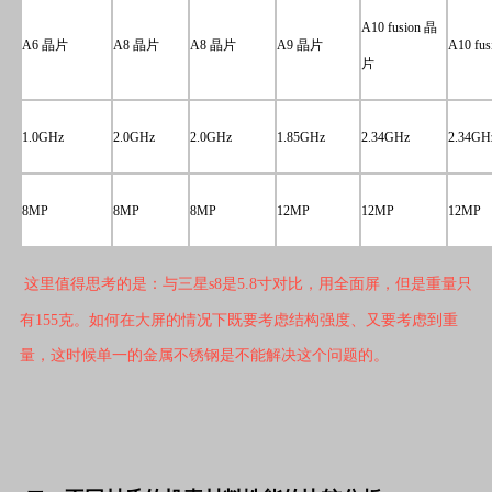
A10 fusion 晶
A6 晶片
A8 晶片
A8 晶片
A9 晶片
A10 fu
片
1.0GHz
2.0GHz
2.0GHz
1.85GHz
2.34GHz
2.34GH
8MP
8MP
8MP
12MP
12MP
12MP
这里值得思考的是：与三星s8是5.8寸对比，用全面屏，但是重量只
有155克。如何在大屏的情况下既要考虑结构强度、又要考虑到重
量，这时候单一的金属不锈钢是不能解决这个问题的。