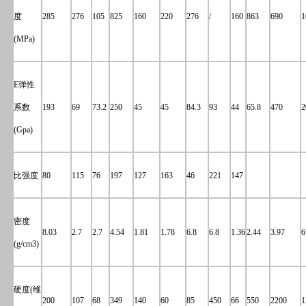
度
285
276
105
825
160
220
276
/
160
863
690
1
(MPa)
E弹性
系数
193
69
73.2
250
45
45
84.3
93
44
65.8
470
2
(Gpa)
比强度
80
115
76
197
127
163
46
221
147
密度
8.03
2.7
2.7
4.54
1.81
1.78
6.8
6.8
1.36
2.44
3.97
6
(g/cm3)
硬度(维
200
107
68
349
140
60
85
450
66
550
2200
1