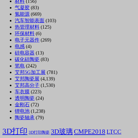
材料
(156)
气凝胶
(83)
氢能源
(669)
汽车智能表面
(103)
热管理材料
(125)
环保材料
(6)
电子元器件
(269)
电感
(4)
硅电容器
(13)
碳化硅陶瓷
(83)
笔电
(242)
艾邦5G加工展
(781)
艾邦陶瓷展
(4,139)
艾邦高分子
(1,530)
车衣膜
(223)
透明陶瓷
(24)
金刚石
(72)
锂电池
(1,238)
陶瓷轴承
(79)
3D打印
3D玻璃
CMPE2018
LTCC
3D打印陶瓷