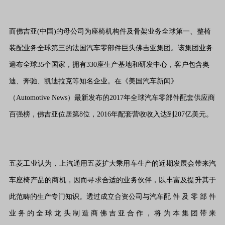
而佛吉亚(中国)的母公司为座椅机构件及骨架业务全球第一、整椅
装配业务全球第三的法国汽车零部件巨头佛吉亚集团。该集团业务
遍布全球35个国家，拥有330座生产基地和研发中心，客户包含奥
迪、奔驰、凯迪拉克等知名企业。在《美国汽车新闻》
（Automotive News）最新发布的2017年全球汽车零部件配套供应商
百强榜，佛吉亚位居第8位，2016年配套营收收入达到207亿美元。
五菱工业认为，上汽通用五菱扩大乘用车生产的近期发展会带来汽
车座椅产品的商机，因而寻求合适的业务伙伴，以丰富及提升其于
此范畴的生产专门知
识。透过成立合资公司与汽车配 件 及 零 部 件
业 务 的 全 球 龙 头 制 造 商 佛 吉 亚 合 作 ， 将 为 本 集 团 带 来