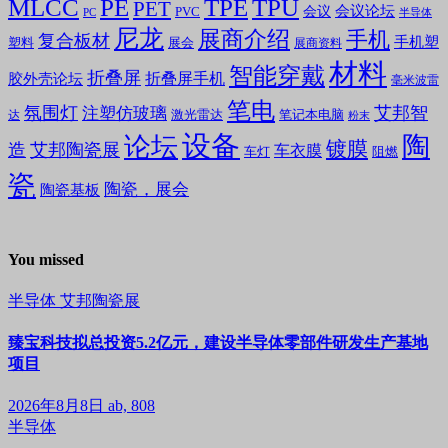
MLCC
PE
TPE
TPU
PET
会议论坛
会议
PVC
PC
半导体
尼龙
展商介绍
手机
复合板材
手机塑
塑料
展会
展商资料
材料
智能穿戴
折叠屏
折叠屏手机
胶外壳论坛
毫米波雷
笔电
氛围灯
艾邦智
注塑仿玻璃
笔记本电脑
激光雷达
达
粉末
设备
陶
论坛
镀膜
造
艾邦陶瓷展
车衣膜
车灯
阻燃
瓷
陶瓷，展会
陶瓷基板
You missed
半导体
艾邦陶瓷展
臻宝科技拟总投资5.2亿元，建设半导体零部件研发生产基地
项目
2026年8月8日
ab, 808
半导体