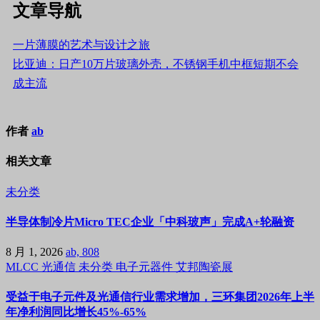
文章导航
一片薄膜的艺术与设计之旅
比亚迪：日产10万片玻璃外壳，不锈钢手机中框短期不会
成主流
作者
ab
相关文章
未分类
半导体制冷片Micro TEC企业「中科玻声」完成A+轮融资
8 月 1, 2026
ab, 808
MLCC
光通信
未分类
电子元器件
艾邦陶瓷展
受益于电子元件及光通信行业需求增加，三环集团2026年上半
年净利润同比增长45%-65%