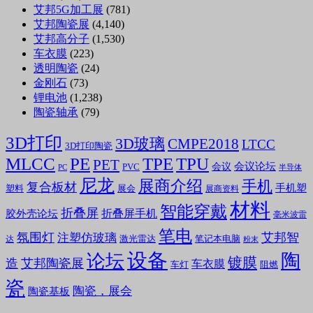
艾邦5G加工展
(781)
艾邦陶瓷展
(4,140)
艾邦高分子
(1,530)
车衣膜
(223)
透明陶瓷
(24)
金刚石
(73)
锂电池
(1,238)
陶瓷轴承
(79)
3D打印
3D玻璃
CMPE2018
LTCC
3D打印陶瓷
MLCC
PE
TPE
TPU
PET
会议论坛
会议
PVC
PC
半导体
尼龙
展商介绍
手机
复合板材
手机塑
塑料
展会
展商资料
材料
智能穿戴
折叠屏
折叠屏手机
胶外壳论坛
毫米波雷
笔电
氛围灯
艾邦智
注塑仿玻璃
笔记本电脑
激光雷达
达
粉末
设备
陶
论坛
镀膜
造
艾邦陶瓷展
车衣膜
车灯
阻燃
瓷
陶瓷，展会
陶瓷基板