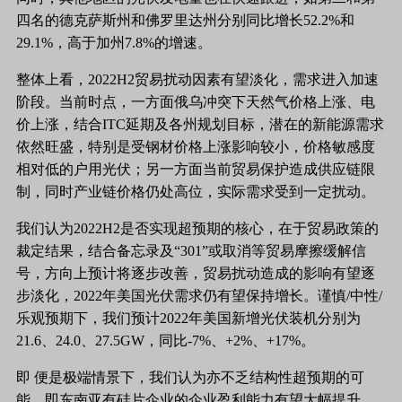
四名的德克萨斯州和佛罗里达州分别同比增长
52.2%和
29.1%，高于加州7.8%的增速。
整体上看，
2022H2贸易扰动因素有望淡化，需求进入加速
阶段。当前时点，一方面俄乌冲突下天然气价格上涨、电
价上涨，结合ITC延期及各州规划目标，潜在的新能源需求
依然旺盛，特别是受钢材价格上涨影响较小，价格敏感度
相对低的户用光伏；另一方面当前贸易保护造成供应链限
制，同时产业链价格仍处高位，实际需求受到一定扰动。
我们认为
2022H2是否实现超预期的核心，在于贸易政策的
裁定结果，结合备忘录及“301”或取消等贸易摩擦缓解信
号，方向上预计将逐步改善，贸易扰动造成的影响有望逐
步淡化，2022年美国光伏需求仍有望保持增长。谨慎/中性/
乐观预期下，我们预计2022年美国新增光伏装机分别为
21.6、24.0、27.5GW，同比-7%、+2%、+17%。
即
便是极端情景下，我们认为亦不乏结构性超预期的可
能，即东南亚有硅片企业的企业盈利能力有望大幅提升。