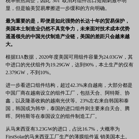
税率依然高企，因此“301”取消对组件出口短期刺激不明
显，但是输美贸易摩擦进一步缓和的方向明确。
最为重要的是，即便是如此强势的长达十年的贸易保护，
美国本土制造业仍然不具竞争力，未来面对技术成本优势
遥遥领先的中国光伏制造产业链，美国的差距只会越来越
大。
根据
EIA数据，2020年度美国可用组件容量为24.03GW，其
中进口的光伏组件为19.29GW，达到90%，本土生产的仅有
2.379GW，不到10%。
进一步看进口组件结构，超过
42.3%来自越南，大部分都是
中国厂商在越南设立的组件工厂，包括天合、阿特斯、协
鑫，以及隆基收购的越南光伏等。23%左右来自韩国和泰
国，韩国或为韩华，泰国的进口组件则主要来自天合、腾
晖、阿特斯等在泰国设立的组件制造工厂。
从马来西亚有
3.23GW的进口，占比16.7%，大概率为
FirstSolar的马来西亚工厂生产的薄膜组件返 销美国本土。