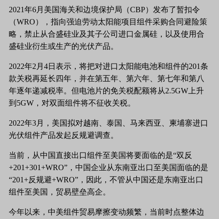
2021年6月美国海关和边境保护局（CBP）发布了暂扣令
（WRO），指向强迫劳动太阳能项目组件采购合同避险策
略，禁止从合盛硅业及其子公司进口金属硅，以及使用合
盛硅业衍生或生产的光伏产品。
2022年2月4日表示，将把对进口太阳能电池和组件的201条
款关税再延长四年，并在第五年、第六年、第七年和第八
年逐年递减税率。但电池片的免关税配额将从2.5GW上升
到5GW，对双面组件将不征收关税。
2022年3月，美国拟对越南、泰国、马来西亚、柬埔寨进口
光伏组件产品发起反规避调查。
当前，从中国直接出口组件至美国将要面临的是
“双反
+201+301+WRO”，中国企业从东南亚出口至美国面临的是
“201+反规避+WRO”，因此，不管从中国还是东南亚出口
组件至美国，贸易壁垒高企。
今年以来，中美组件贸易摩擦变动频繁，当前时点整体边