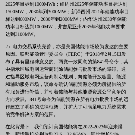
2025年目标到1000MWh；纽约州2025年储能功率目标达到
1500MW，2030年到3000MW；新泽西州2021年储能功率目
标达到600MW，2030年到2000MW；内华达州2030年储能
功率目标达到1000MW，弗吉尼亚州2035年储能功率要求
达到3100MW。
2）电力交易系统完善，亦是美国储能市场较为发达的主要
原因。联邦能源管理委员会（FERC）于2018年2月15日发
布了具有里程碑意义的、两党一致同意的第841号命令，其
中指示区域电网运营商消除储能参与批发市场的障碍。通
过指导区域电网运营商制定规则，向储能开放容量、能源
和辅助服务市场，该命令确认储能资源必须为所提供的所
有服务进行补偿，并朝着储能与其他能源资源公平竞争的
方向发展。841号命令为储能资源在所有电力批发市场的运
作建立了明确的法律框架，并扩大了可满足电力系统需求
的竞争解决方案的范围。
在此背景下，我们预计美国储能将在
2022-2023年迎来爆
发，新增装机分别达到23.6、32.9GWh，同比增长54%、