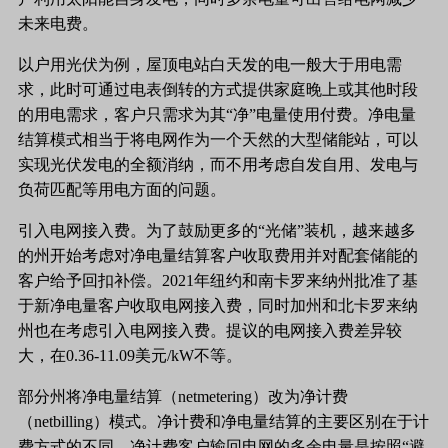
未来电费。
以户用光伏为例，屋顶电站白天发的电一般大于用电需
求，此时可通过电表倒转的方式提供家庭晚上或其他时段
的用电需求，客户只需求为其
“净”电量使用付费。净电量
结算模式相当于将电网作为一个天然的大型储能站，可以
实现光伏发电的全额消纳，而不用考虑自发自用、发电与
负荷匹配等用电方面的问题。
引入电网接入费。为了鼓励更多的
“光储”装机，越来越多
的州开始考虑对净电量结算客户收取费用并对配套储能的
客户给予回扣补偿。2021年纽约和南卡罗来纳州批准了基
于新净电量客户收取电网接入费，同时加州和北卡罗来纳
州也在考虑引入电网接入费。提议的电网接入费差异较
大，在0.36-11.09美元/kW不等。
部分州将净电量结算（
netmetering）改为净计费
（netbilling）模式。净计费和净电量结算的主要区别在于计
费方式的不同，净计费客户输回电网的多余电量是按照“避