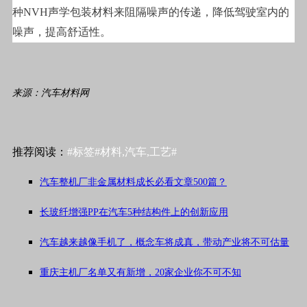
种NVH声学包装材料来阻隔噪声的传递，降低驾驶室内的
噪声，提高舒适性。
来源：汽车材料网
推荐阅读：
#标签#材料,汽车,工艺#
汽车整机厂非金属材料成长必看文章500篇？
长玻纤增强PP在汽车5种结构件上的创新应用
汽车越来越像手机了，概念车将成真，带动产业将不可估量
重庆主机厂名单又有新增，20家企业你不可不知