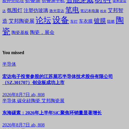
折叠屏
折叠屏手机
胶外壳论坛
毫米波雷
笔电
氛围灯
艾邦智
注塑仿玻璃
笔记本电脑
激光雷达
达
粉末
设备
陶
论坛
镀膜
造
艾邦陶瓷展
车衣膜
车灯
阻燃
瓷
陶瓷，展会
陶瓷基板
You missed
半导体
宏达电子投资参股的江苏展芯半导体技术股份有限公司
（SZ.301707）创业板成功上市
2026年8月7日
ab, 808
半导体
碳化硅陶瓷
艾邦陶瓷展
东海碳素：2026年上半年SiC聚焦环销量显著增长
2026年8月7日
ab, 808