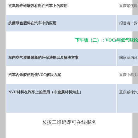
玄武岩纤维增强材料在汽车上的应用
重庆领优科
抗菌绿色塑料在汽车中的应用
拟邀请：深
下午场（二）：VOCs与低气味
车内空气质量最新的环保法规以及解决方案
国家室内环
汽车内饰胶粘剂低VOC解决方案
重庆中科力
NVH材料在汽车上的应用（非金属材料为主）
重庆威棣汽
长按二维码即可在线报名