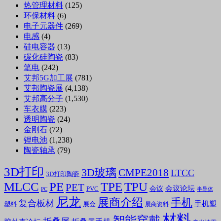
热管理材料
(125)
环保材料
(6)
电子元器件
(269)
电感
(4)
硅电容器
(13)
碳化硅陶瓷
(83)
笔电
(242)
艾邦5G加工展
(781)
艾邦陶瓷展
(4,138)
艾邦高分子
(1,530)
车衣膜
(223)
透明陶瓷
(24)
金刚石
(72)
锂电池
(1,238)
陶瓷轴承
(79)
3D打印
3D玻璃
CMPE2018
LTCC
3D打印陶瓷
MLCC
PE
TPE
TPU
PET
会议论坛
会议
PVC
PC
半导体
尼龙
展商介绍
手机
复合板材
手机塑
塑料
展会
展商资料
材料
智能穿戴