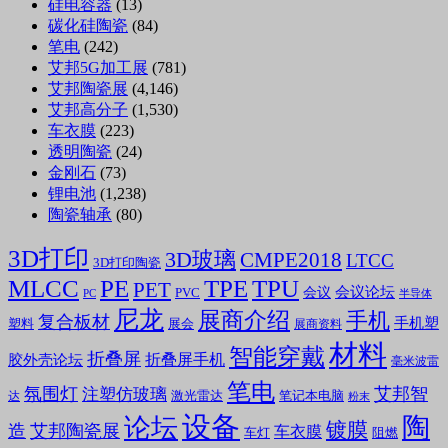
硅电容器
(13)
碳化硅陶瓷
(84)
笔电
(242)
艾邦5G加工展
(781)
艾邦陶瓷展
(4,146)
艾邦高分子
(1,530)
车衣膜
(223)
透明陶瓷
(24)
金刚石
(73)
锂电池
(1,238)
陶瓷轴承
(80)
3D打印
3D玻璃
CMPE2018
LTCC
3D打印陶瓷
MLCC
PE
TPE
TPU
PET
会议论坛
会议
PVC
PC
半导体
尼龙
展商介绍
手机
复合板材
手机塑
塑料
展会
展商资料
材料
智能穿戴
折叠屏
折叠屏手机
胶外壳论坛
毫米波雷
笔电
氛围灯
艾邦智
注塑仿玻璃
笔记本电脑
激光雷达
达
粉末
设备
陶
论坛
镀膜
造
艾邦陶瓷展
车衣膜
车灯
阻燃