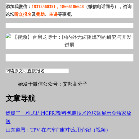
添加我微信：
18312560351
，18666186648
（微信电话同号），咨询
论坛
听众报名
及
赞助
、
主讲
等事项。
阅读原文可直接报名
#标签
#材料#
始发于微信公众号：艾邦高分子
文章导航
燃爆了！雅式杭州CPRJ塑料包装技术论坛暨展示会独家放
送
山东道恩：TPV 在汽车门封中应用介绍（视频）