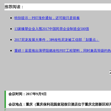
推荐阅读：
特别提示：PBT涨价通知，还可能只是前奏
13家橡塑企业入围2017中国民营企业制造业500强
2017尼龙发展大事件，3种改性尼龙被工信部「划重点」
重磅！蓝星推出薄壁阻燃改性PBT工程塑料，同时兼高等级灼
会议时间：2017年9月9日
会议地点：重庆（重庆保利花园皇冠假日酒店位于重庆北部新区经开