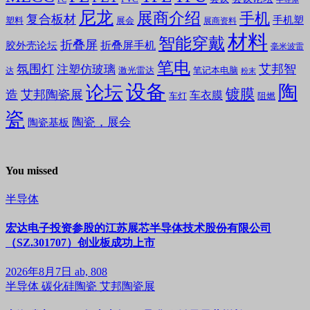
尼龙
展商介绍
手机
复合板材
手机塑
塑料
展会
展商资料
材料
智能穿戴
折叠屏
折叠屏手机
胶外壳论坛
毫米波雷
笔电
氛围灯
艾邦智
注塑仿玻璃
笔记本电脑
激光雷达
达
粉末
设备
陶
论坛
镀膜
造
艾邦陶瓷展
车衣膜
车灯
阻燃
瓷
陶瓷，展会
陶瓷基板
You missed
半导体
宏达电子投资参股的江苏展芯半导体技术股份有限公司
（SZ.301707）创业板成功上市
2026年8月7日
ab, 808
半导体
碳化硅陶瓷
艾邦陶瓷展