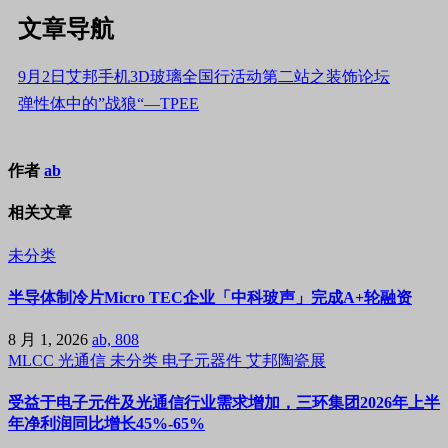
文章导航
9月2日艾邦手机3D玻璃全国行活动第二站之装饰论坛
弹性体中的”战狼“—TPEE
作者
ab
相关文章
未分类
半导体制冷片Micro TEC企业「中科玻声」完成A+轮融资
8 月 1, 2026
ab, 808
MLCC
光通信
未分类
电子元器件
艾邦陶瓷展
受益于电子元件及光通信行业需求增加，三环集团2026年上半
年净利润同比增长45%-65%