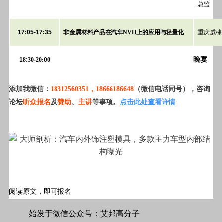
总监
17:05-17:35
非金属材料产品在汽车NVH上的应用与轻量化
重庆威棣
晚宴
1
8
:
30
-
20:
0
0
添加我微信：
18312560351，18666186648
（微信电话同号），咨询
论坛
听众报名
及
赞助
、
主讲
等事项。
点击此处查看详情
阅读原文，即可报名
#标签#汽车,注塑#
始发于微信公众号：艾邦高分子