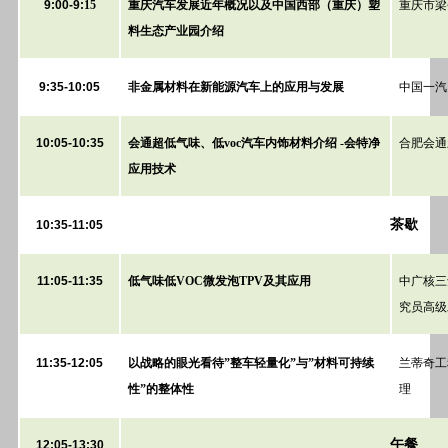
9:00-9:
15
重庆汽车发展近年概况以及中国西部（重庆）塑
重庆市梁
料生态产业园介绍
9:35-10:05
非金属材料在新能源汽车上的应用与发展
中国一汽
10:05-10:35
会通超低气味、低voc汽车内饰材料介绍 -会特净
合肥会通
应用技术
茶歇
10:35-11:05
11:05-11:35
低气味低VOC微发泡TPV及其应用
中广核三
究员高级
11:35-12:05
以战略的眼光看待”整车轻量化”与”材料可持续
兰蒂奇工
性”的整体性
理
午餐
12:05-13:30