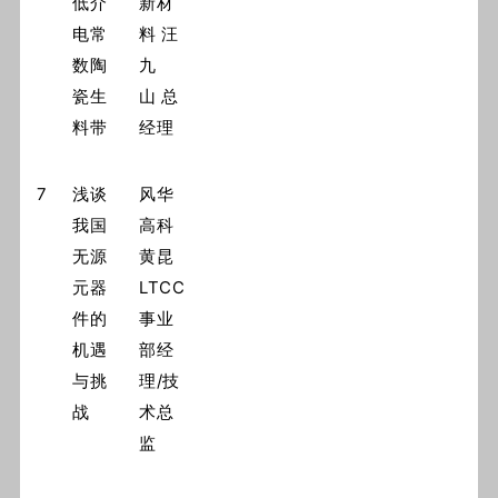
低介
新材
电常
料 汪
数陶
九
瓷生
山 总
料带
经理
7
浅谈
风华
我国
高科
无源
黄昆
元器
LTCC
件的
事业
机遇
部经
与挑
理/技
战
术总
监