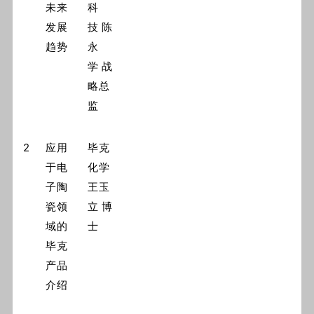
未来
科
发展
技 陈
趋势
永
学 战
略总
监
2
应用
毕克
于电
化学
子陶
王玉
瓷领
立 博
域的
士
毕克
产品
介绍