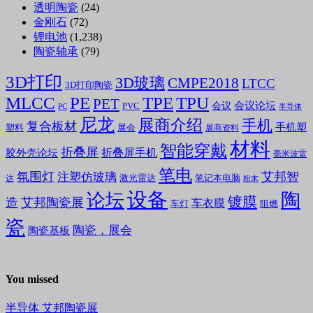
透明陶瓷
(24)
金刚石
(72)
锂电池
(1,238)
陶瓷轴承
(79)
3D打印
3D玻璃
CMPE2018
LTCC
3D打印陶瓷
MLCC
PE
TPE
TPU
PET
会议论坛
会议
PVC
PC
半导体
尼龙
展商介绍
手机
复合板材
手机塑
塑料
展会
展商资料
材料
智能穿戴
折叠屏
折叠屏手机
胶外壳论坛
毫米波雷
笔电
氛围灯
艾邦智
注塑仿玻璃
笔记本电脑
激光雷达
达
粉末
设备
陶
论坛
镀膜
造
艾邦陶瓷展
车衣膜
车灯
阻燃
瓷
陶瓷，展会
陶瓷基板
You missed
半导体
艾邦陶瓷展