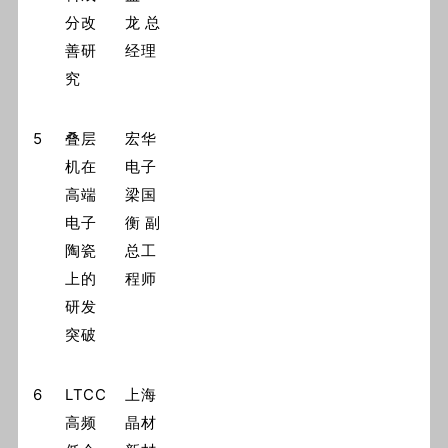
分改
龙 总
善研
经理
究
5
叠层
宏华
机在
电子
高端
梁国
电子
衡 副
陶瓷
总工
上的
程师
研发
突破
6
LTCC
上海
高频
晶材