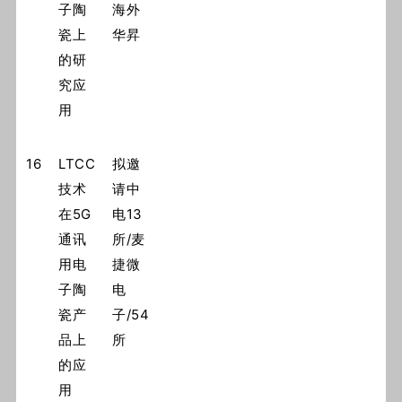
子陶
海外
瓷上
华昇
的研
究应
用
16
LTCC
拟邀
技术
请中
在5G
电13
通讯
所/麦
用电
捷微
子陶
电
瓷产
子/54
品上
所
的应
用