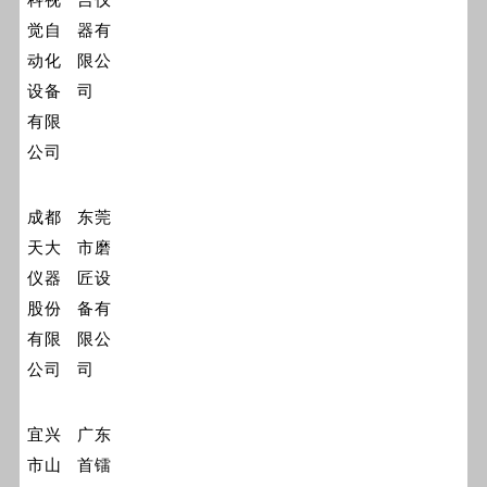
觉自
器有
动化
限公
设备
司
有限
公司
成都
东莞
天大
市磨
仪器
匠设
股份
备有
有限
限公
公司
司
宜兴
广东
市山
首镭