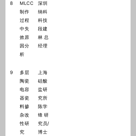
8
MLCC
深圳
制作
纳科
过程
科技
中失
段建
效原
林 总
因分
经理
析
9
多层
上海
陶瓷
硅酸
电容
盐研
器瓷
究所
料掺
陈学
杂改
锋 研
性研
究员/
究
博士