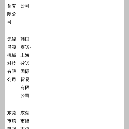
备有
公司
限公
司
无锡
韩国
晨颖
赛诺-
机械
上海
科技
矽诺
有限
国际
公司
贸易
有限
公司
东莞
东莞
市腾
市隆
科视
吉仪