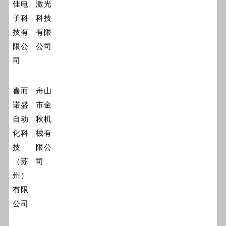
佳电
激光
子科
科技
技有
有限
限公
公司
司
喜而
舟山
诺盛
市金
自动
秋机
化科
械有
技
限公
（苏
司
州）
有限
公司