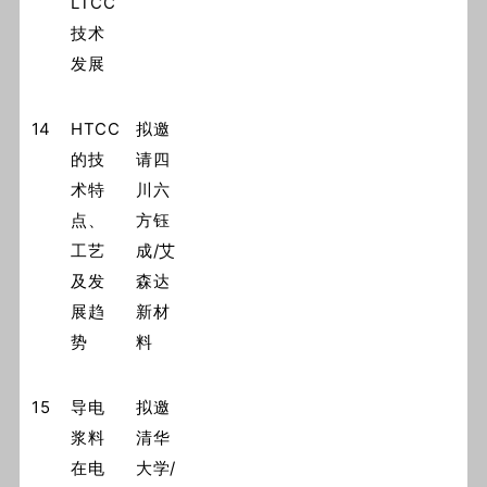
LTCC
技术
发展
14
HTCC
拟邀
的技
请四
术特
川六
点、
方钰
工艺
成/艾
及发
森达
展趋
新材
势
料
15
导电
拟邀
浆料
清华
在电
大学/