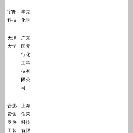
宇阳
毕克
科技
化学
天津
广东
大学
国元
行化
工科
技有
限公
司
合肥
上海
费舍
住荣
罗热
科技
工装
有限