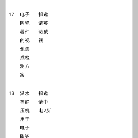
17
电子
拟邀
陶瓷
请英
器件
诺威
的视
视
觉集
成检
测方
案
18
温水
拟邀
等静
请中
压机
电2所
用于
电子
陶瓷