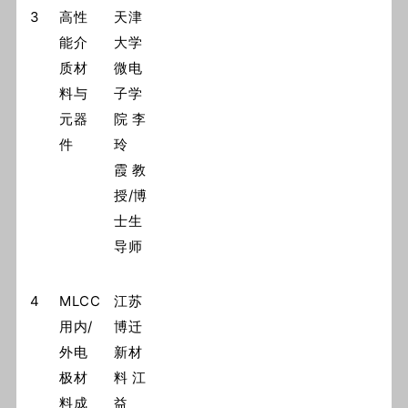
3
高性
天津
能介
大学
质材
微电
料与
子学
元器
院 李
件
玲
霞 教
授/博
士生
导师
4
MLCC
江苏
用内/
博迁
外电
新材
极材
料 江
料成
益