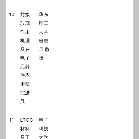
10
封接
华东
玻璃
理工
作用
大学
机理
曾惠
及在
丹 教
电子
授
元器
件应
用研
究进
展
11
LTCC
电子
材料
科技
及工
大学