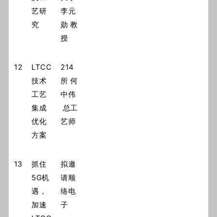
艺研
李元
究
勋 教
授
12
LTCC
214
技术
所 何
工艺
中伟
集成
总工
优化
艺师
方案
13
抓住
拟邀
5G机
请顺
遇，
络电
加速
子