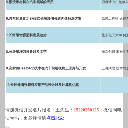
5.
预浸带材料在汽车领域的应用
拟邀请中广核俊
6.
汽车轻量化之
SABIC
长玻纤增强聚丙烯解决方案
高级工程师 姚建
7.
长纤维增强塑料发展趋势
北京化工大学 何
8.
长纤维增强设备以及工艺
南京创博 李东生
9.高耐热HeatStop技术在汽车前端模块上应用与开发
上海纳岩 技术总
10
.长玻纤增强塑料应用产品设计以及计算机仿真
请加微信并发名片报名：
王先生：
15220260125
；微信同电
话号码，更多详情请
点击此处