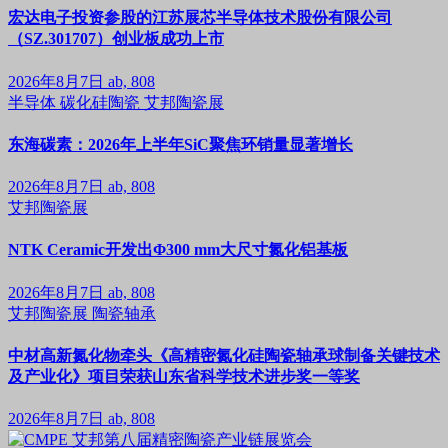
宏达电子投资参股的江苏展芯半导体技术股份有限公司
（SZ.301707）创业板成功上市
2026年8月7日
ab, 808
半导体
碳化硅陶瓷
艾邦陶瓷展
东海碳素：2026年上半年SiC聚焦环销量显著增长
2026年8月7日
ab, 808
艾邦陶瓷展
NTK Ceramic开发出Φ300 mm大尺寸氮化铝基板
2026年8月7日
ab, 808
艾邦陶瓷展
陶瓷轴承
中材高新氮化物牵头《高精密氮化硅陶瓷轴承球制备关键技术
及产业化》项目荣获山东省科学技术进步奖一等奖
2026年8月7日
ab, 808