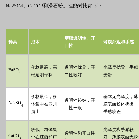
Na2SO4、CaCO3和滑石粉。性能对比如下：
薄膜透明性、开
种类
成本
薄膜外观和手感
口性
价格最高，高
透明性优异，开
光泽度优异、手感
BaSO
4
端透明母料
口性较好
光滑
价格最低，粉
基本无光泽度，薄
透明性较好，开
Na2SO
体集中在四川
膜表面粉体析出，
4
口性一般
眉山
手感较差
较低，粉体集
光泽度和手感较
透明性和开口性
CaCO
中在江西和广
好，薄膜表面无粉
3