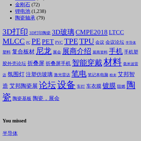
金刚石
(72)
锂电池
(1,238)
陶瓷轴承
(79)
3D打印
3D玻璃
CMPE2018
LTCC
3D打印陶瓷
MLCC
PE
TPE
TPU
PET
会议论坛
会议
PVC
PC
半导体
尼龙
展商介绍
手机
复合板材
手机塑
塑料
展会
展商资料
材料
智能穿戴
折叠屏
折叠屏手机
胶外壳论坛
毫米波雷
笔电
氛围灯
艾邦智
注塑仿玻璃
笔记本电脑
激光雷达
达
粉末
设备
陶
论坛
镀膜
造
艾邦陶瓷展
车衣膜
车灯
阻燃
瓷
陶瓷，展会
陶瓷基板
You missed
半导体