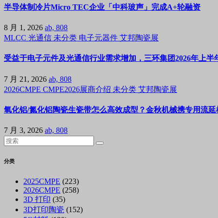
半导体制冷片Micro TEC企业「中科玻声」完成A+轮融资
8 月 1, 2026
ab, 808
MLCC
光通信
未分类
电子元器件
艾邦陶瓷展
受益于电子元件及光通信行业需求增加，三环集团2026年上半年
7 月 21, 2026
ab, 808
2026CMPE
CMPE2026展商介绍
未分类
艾邦陶瓷展
氧化铝/氮化铝陶瓷生瓷带怎么高效成型？金秋机械携专用流延机
7 月 3, 2026
ab, 808
分类
2025CMPE
(223)
2026CMPE
(258)
3D 打印
(35)
3D打印陶瓷
(152)