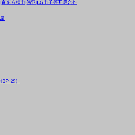
京东方精电|伟亚|LG电子等开启合作
救星
7~29）