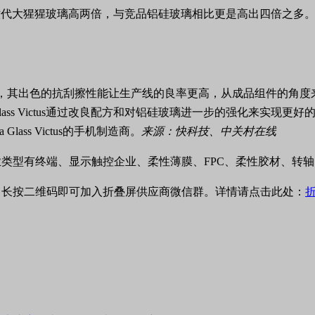
能也比康宁第六代大猩猩玻璃高两倍，与竞品铝硅玻璃相比更是高出四倍之多
其出色的抗刮擦性能让生产线的良率更高，从成品组件的角度来看，无论
rilla Glass Victus通过改良配方和对铝硅玻璃进一步的强
lass Victus的手机制造商。
来源：快科技、中关村在线
类型有终端、显示触控企业、柔性薄膜、FPC、柔性胶材、转
。长按二维码即可加入折叠屏供应商微信群。详情请点击此处：