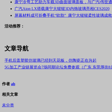
康宁冷弯工艺助力车载3D曲面玻璃盖板，与广汽|伟世通|
广汽Aion LX搭载康宁大猩猩3D内饰玻璃亮相CES2020
屏幕材料成可折叠手机“软肋” 康宁大猩猩柔性玻璃成
活动推荐：
文章导航
手机后盖塑胶仿玻璃已经到天花板，仿陶瓷正在兴起
5G加工产业链展览会7场同期论坛免费参观（广东 东莞厚街8月2
作者
ab
相关文章
未分类