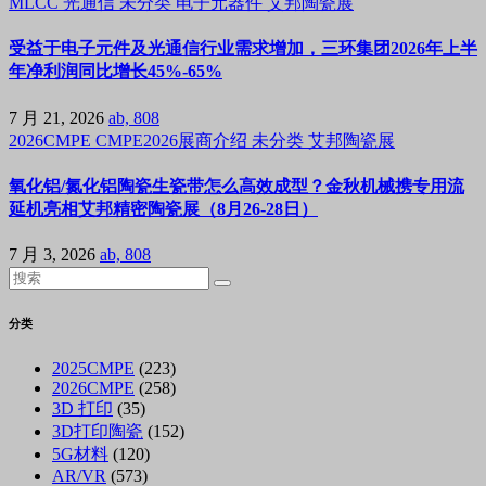
MLCC
光通信
未分类
电子元器件
艾邦陶瓷展
受益于电子元件及光通信行业需求增加，三环集团2026年上半
年净利润同比增长45%-65%
7 月 21, 2026
ab, 808
2026CMPE
CMPE2026展商介绍
未分类
艾邦陶瓷展
氧化铝/氮化铝陶瓷生瓷带怎么高效成型？金秋机械携专用流
延机亮相艾邦精密陶瓷展（8月26-28日）
7 月 3, 2026
ab, 808
分类
2025CMPE
(223)
2026CMPE
(258)
3D 打印
(35)
3D打印陶瓷
(152)
5G材料
(120)
AR/VR
(573)