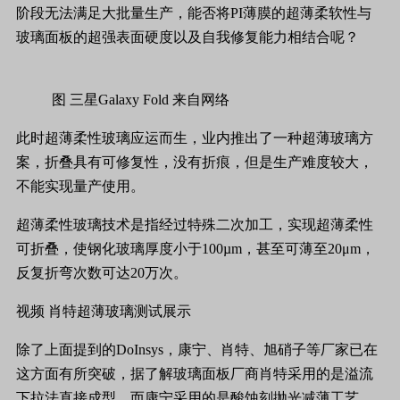
阶段无法满足大批量生产，能否将PI薄膜的超薄柔软性与
玻璃面板的超强表面硬度以及自我修复能力相结合呢？
图 三星Galaxy Fold 来自网络
此时超薄柔性玻璃应运而生，业内推出了一种超薄玻璃方
案，折叠具有可修复性，没有折痕，但是生产难度较大，
不能实现量产使用。
超薄柔性玻璃技术是指经过特殊二次加工，实现超薄柔性
可折叠，使钢化玻璃厚度小于100µm，甚至可薄至20μm，
反复折弯次数可达20万次。
视频 肖特超薄玻璃测试展示
除了上面提到的DoInsys，康宁、肖特、旭硝子等厂家已在
这方面有所突破，据了解玻璃面板厂商肖特采用的是溢流
下拉法直接成型，而康宁采用的是酸蚀刻抛光减薄工艺，