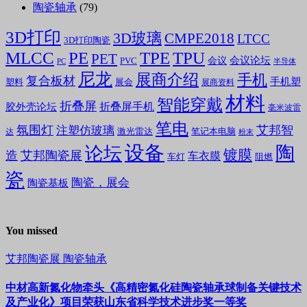
陶瓷轴承
(79)
3D打印
3D玻璃
CMPE2018
LTCC
3D打印陶瓷
MLCC
PE
TPE
TPU
PET
会议论坛
会议
PVC
PC
半导体
尼龙
展商介绍
手机
复合板材
手机塑
塑料
展会
展商资料
材料
智能穿戴
折叠屏
折叠屏手机
胶外壳论坛
毫米波雷
笔电
氛围灯
艾邦智
注塑仿玻璃
笔记本电脑
激光雷达
达
粉末
设备
陶
论坛
镀膜
造
艾邦陶瓷展
车衣膜
车灯
阻燃
瓷
陶瓷，展会
陶瓷基板
You missed
艾邦陶瓷展
陶瓷轴承
中材高新氮化物牵头《高精密氮化硅陶瓷轴承球制备关键技术
及产业化》项目荣获山东省科学技术进步奖一等奖